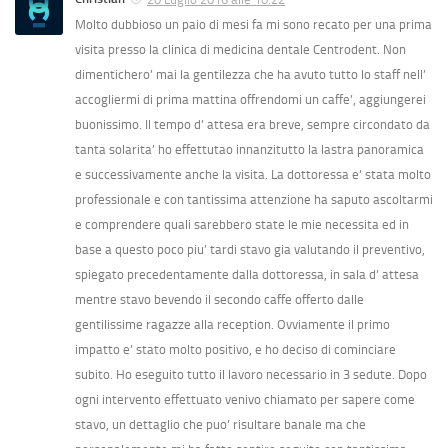
Molto dubbioso un paio di mesi fa mi sono recato per una prima
visita presso la clinica di medicina dentale Centrodent. Non
dimentichero’ mai la gentilezza che ha avuto tutto lo staff nell’
accogliermi di prima mattina offrendomi un caffe’, aggiungerei
buonissimo. Il tempo d’ attesa era breve, sempre circondato da
tanta solarita’ ho effettutao innanzitutto la lastra panoramica
e successivamente anche la visita. La dottoressa e’ stata molto
professionale e con tantissima attenzione ha saputo ascoltarmi
e comprendere quali sarebbero state le mie necessita ed in
base a questo poco piu’ tardi stavo gia valutando il preventivo,
spiegato precedentamente dalla dottoressa, in sala d’ attesa
mentre stavo bevendo il secondo caffe offerto dalle
gentilissime ragazze alla reception. Ovviamente il primo
impatto e’ stato molto positivo, e ho deciso di cominciare
subito. Ho eseguito tutto il lavoro necessario in 3 sedute. Dopo
ogni intervento effettuato venivo chiamato per sapere come
stavo, un dettaglio che puo’ risultare banale ma che