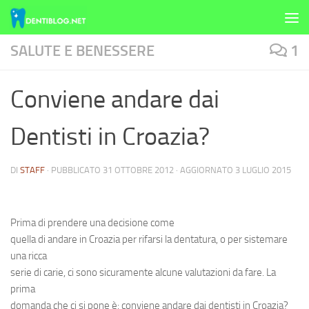
Skip to content
SALUTE E BENESSERE
1
Conviene andare dai
Dentisti in Croazia?
DI
STAFF
· PUBBLICATO
31 OTTOBRE 2012
· AGGIORNATO
3 LUGLIO 2015
Prima di prendere una decisione come
quella di andare in Croazia per rifarsi la dentatura, o per sistemare
una ricca
serie di carie, ci sono sicuramente alcune valutazioni da fare. La
prima
domanda che ci si pone è:
conviene andare dai dentisti in Croazia?