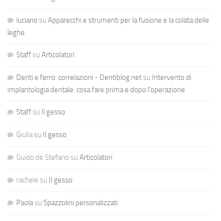
luciano
su
Apparecchi e strumenti per la fusione e la colata delle
leghe
Staff
su
Articolatori
Denti e ferro: correlazioni - Dentiblog.net
su
Intervento di
implantologia dentale: cosa fare prima e dopo l’operazione
Staff
su
Il gesso
Giulia
su
Il gesso
Guido de Stefano
su
Articolatori
rachele
su
Il gesso
Paola
su
Spazzolini personalizzati