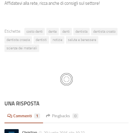
Affidatevi alla rete, ricca anche di consigli sul settore!
Etichette:
costo denti
dente
denti
dentista
dentista croato
dentista croazia
dentisti
notizie
salute e benessere
scienze dei materiali
UNA RISPOSTA
Commenti
1
Pingbacks
0
Christian
20 Luglio 2016 alle 10:22