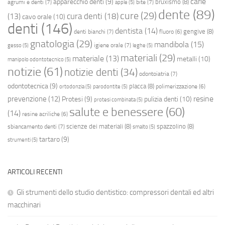
carie
apparecchio denti
(9)
bruxismo
(8)
agrumi e denti
(7)
bite
(7)
apple
(5)
dente
(89)
cure
(29)
cura denti
(18)
(13)
cavo orale
(10)
denti
(146)
dentista
(14)
gengive
(8)
denti bianchi
(7)
fluoro
(6)
gnatologia
(29)
mandibola
(15)
igiene orale
(7)
gesso
(5)
leghe
(5)
materiali
(29)
materiale
(13)
metalli
(10)
manipolo odontotecnico
(5)
notizie
(61)
notizie denti
(34)
odontoiatria
(7)
odontotecnica
(9)
placca
(8)
polimerizzazione
(6)
ortodonzia
(5)
parodontite
(5)
resine
prevenzione
(12)
Protesi
(9)
pulizia denti
(10)
protesi combinata
(5)
salute e benessere
(60)
(14)
resine acriliche
(6)
scienze dei materiali
(8)
spazzolino
(8)
sbiancamento denti
(7)
smalto
(5)
tartaro
(9)
strumenti
(5)
ARTICOLI RECENTI
Gli strumenti dello studio dentistico: compressori dentali ed altri
macchinari