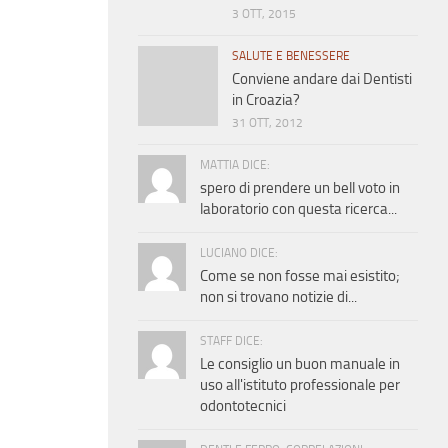
3 OTT, 2015
SALUTE E BENESSERE
Conviene andare dai Dentisti
in Croazia?
31 OTT, 2012
MATTIA DICE:
spero di prendere un bell voto in
laboratorio con questa ricerca...
LUCIANO DICE:
Come se non fosse mai esistito;
non si trovano notizie di...
STAFF DICE:
Le consiglio un buon manuale in
uso all'istituto professionale per
odontotecnici