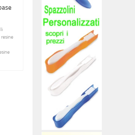
 base
li
 resine
esine