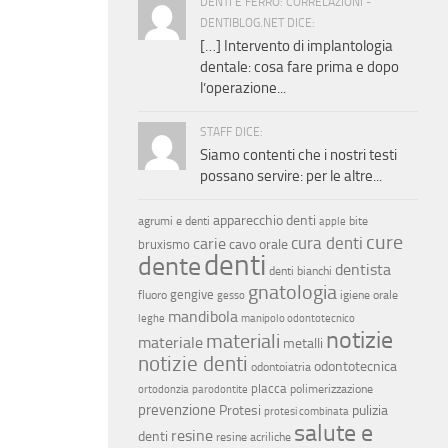
DENTI E FERRO: CORRELAZIONI -
DENTIBLOG.NET DICE:
[…] Intervento di implantologia
dentale: cosa fare prima e dopo
l’operazione...
STAFF DICE:
Siamo contenti che i nostri testi
possano servire: per le altre...
apparecchio denti
agrumi e denti
bite
apple
cure
cura denti
carie
cavo orale
bruxismo
denti
dente
dentista
denti bianchi
gnatologia
gengive
fluoro
igiene orale
gesso
mandibola
leghe
manipolo odontotecnico
notizie
materiali
materiale
metalli
notizie denti
odontotecnica
odontoiatria
placca
polimerizzazione
ortodonzia
parodontite
prevenzione
Protesi
pulizia
protesi combinata
salute e
resine
denti
resine acriliche