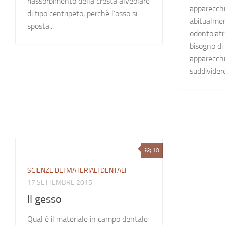
riassorbimento della cresta alveolare
apparecchi
di tipo centripeto, perchè l’osso si
abitualmen
sposta...
odontoiatr
bisogno di 
apparecch
suddividere
10
SCIENZE DEI MATERIALI DENTALI
17 SETTEMBRE 2015
Il gesso
Qual è il materiale in campo dentale