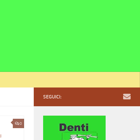
SEGUICI:
0
I