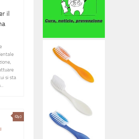
r il
na
e
dentale
zione,
attuare
ui si sta
..
0
I