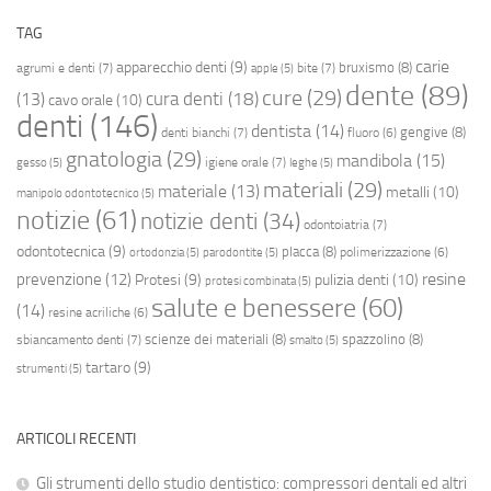
TAG
carie
apparecchio denti
(9)
bruxismo
(8)
agrumi e denti
(7)
bite
(7)
apple
(5)
dente
(89)
cure
(29)
cura denti
(18)
(13)
cavo orale
(10)
denti
(146)
dentista
(14)
gengive
(8)
denti bianchi
(7)
fluoro
(6)
gnatologia
(29)
mandibola
(15)
igiene orale
(7)
gesso
(5)
leghe
(5)
materiali
(29)
materiale
(13)
metalli
(10)
manipolo odontotecnico
(5)
notizie
(61)
notizie denti
(34)
odontoiatria
(7)
odontotecnica
(9)
placca
(8)
polimerizzazione
(6)
ortodonzia
(5)
parodontite
(5)
resine
prevenzione
(12)
Protesi
(9)
pulizia denti
(10)
protesi combinata
(5)
salute e benessere
(60)
(14)
resine acriliche
(6)
scienze dei materiali
(8)
spazzolino
(8)
sbiancamento denti
(7)
smalto
(5)
tartaro
(9)
strumenti
(5)
ARTICOLI RECENTI
Gli strumenti dello studio dentistico: compressori dentali ed altri