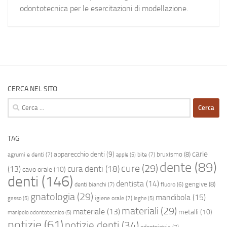
odontotecnica per le esercitazioni di modellazione.
CERCA NEL SITO
Ricerca
per:
TAG
carie
apparecchio denti
(9)
bruxismo
(8)
agrumi e denti
(7)
bite
(7)
apple
(5)
dente
(89)
cure
(29)
cura denti
(18)
(13)
cavo orale
(10)
denti
(146)
dentista
(14)
gengive
(8)
denti bianchi
(7)
fluoro
(6)
gnatologia
(29)
mandibola
(15)
igiene orale
(7)
gesso
(5)
leghe
(5)
materiali
(29)
materiale
(13)
metalli
(10)
manipolo odontotecnico
(5)
notizie
(61)
notizie denti
(34)
odontoiatria
(7)