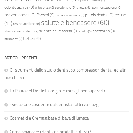
odontotecnica
(9)
placca
(8)
polimerizzazione
(6)
ortodonzia
(5)
parodontite
(5)
resine
prevenzione
(12)
Protesi
(9)
pulizia denti
(10)
protesi combinata
(5)
salute e benessere
(60)
(14)
resine acriliche
(6)
scienze dei materiali
(8)
spazzolino
(8)
sbiancamento denti
(7)
smalto
(5)
tartaro
(9)
strumenti
(5)
ARTICOLI RECENTI
Gli strumenti dello studio dentistico: compressori dentali ed altri
macchinari
La Paura del Dentista: origini e consigli per superarla
: Sedazione cosciente dal dentista: tutti i vantaggi
Cosmetici e Crema a base di bava di lumaca
Come sbiancare i denti con prodotti naturali?