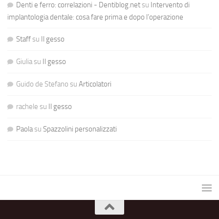
Denti e ferro: correlazioni - Dentiblog.net
su
Intervento di
implantologia dentale: cosa fare prima e dopo l’operazione
Staff
su
Il gesso
Giulia
su
Il gesso
Guido de Stefano
su
Articolatori
rachele
su
Il gesso
Paola
su
Spazzolini personalizzati