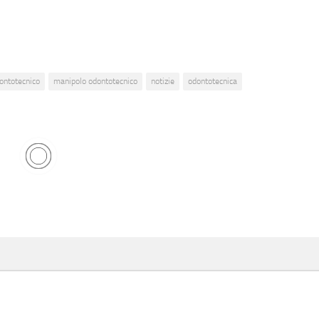
dontotecnico
manipolo odontotecnico
notizie
odontotecnica