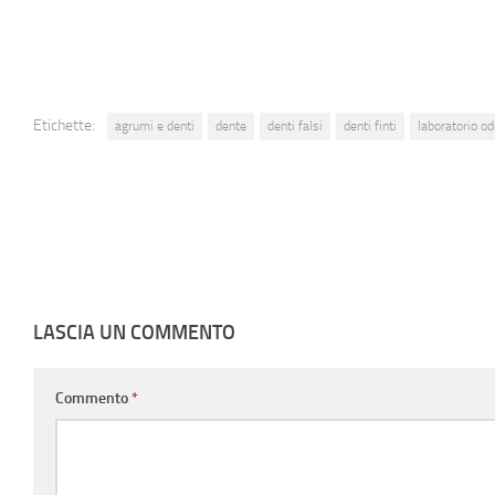
Etichette:
agrumi e denti
dente
denti falsi
denti finti
laboratorio o
LASCIA UN COMMENTO
Commento
*