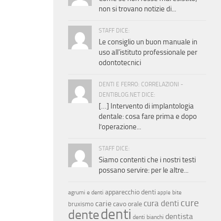
non si trovano notizie di...
STAFF DICE:
Le consiglio un buon manuale in
uso all'istituto professionale per
odontotecnici
DENTI E FERRO: CORRELAZIONI -
DENTIBLOG.NET DICE:
[…] Intervento di implantologia
dentale: cosa fare prima e dopo
l’operazione...
STAFF DICE:
Siamo contenti che i nostri testi
possano servire: per le altre...
apparecchio denti
agrumi e denti
bite
apple
cure
cura denti
carie
cavo orale
bruxismo
denti
dente
dentista
denti bianchi