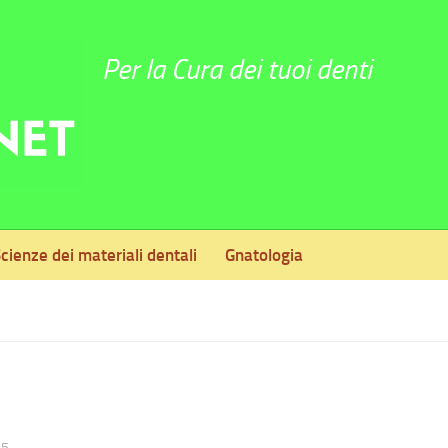
Per la Cura dei tuoi denti
cienze dei materiali dentali
Gnatologia
15