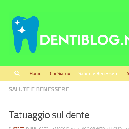
Skip to content
Home
Chi Siamo
Salute e Benessere
S
SALUTE E BENESSERE
Tatuaggio sul dente
DI
STAFF
· PUBBLICATO
29 MAGGIO 2011
· AGGIORNATO
3 LUGLIO 20