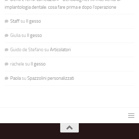
implantologia dentale: cosa fare prima e dopo l’operazione
Staff
su
Il gesso
Giulia
su
Il gesso
Guido de Stefano
su
Articolatori
rachele
su
Il gesso
Paola
su
Spazzolini personalizzati