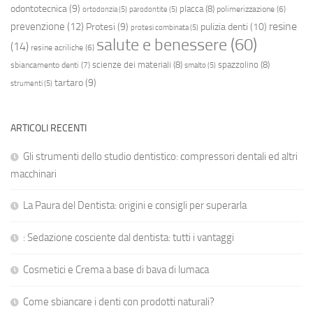
odontotecnica
(9)
placca
(8)
polimerizzazione
(6)
ortodonzia
(5)
parodontite
(5)
resine
prevenzione
(12)
Protesi
(9)
pulizia denti
(10)
protesi combinata
(5)
salute e benessere
(60)
(14)
resine acriliche
(6)
scienze dei materiali
(8)
spazzolino
(8)
sbiancamento denti
(7)
smalto
(5)
tartaro
(9)
strumenti
(5)
ARTICOLI RECENTI
Gli strumenti dello studio dentistico: compressori dentali ed altri
macchinari
La Paura del Dentista: origini e consigli per superarla
: Sedazione cosciente dal dentista: tutti i vantaggi
Cosmetici e Crema a base di bava di lumaca
Come sbiancare i denti con prodotti naturali?