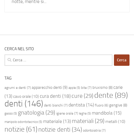
notte, mentre si...
CERCA NEL SITO
Ricerca
per:
TAG
carie
apparecchio denti
(9)
bruxismo
(8)
agrumi e denti
(7)
bite
(7)
apple
(5)
dente
(89)
cure
(29)
cura denti
(18)
(13)
cavo orale
(10)
denti
(146)
dentista
(14)
gengive
(8)
denti bianchi
(7)
fluoro
(6)
gnatologia
(29)
mandibola
(15)
igiene orale
(7)
gesso
(5)
leghe
(5)
materiali
(29)
materiale
(13)
metalli
(10)
manipolo odontotecnico
(5)
notizie
(61)
notizie denti
(34)
odontoiatria
(7)