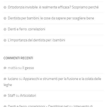
Ortodonzia invisibile: è realmente efficace? Scopriamo perché
Dentista per bambini: le cose da sapere per scegliere bene
Denti e ferro: correlazioni
L’importanza del dentista per i bambini
COMMENTI RECENTI
mattia
su
Il gesso
luciano
su
Apparecchi e strumenti per la fusione e la colata delle
leghe
Staff
su
Articolatori
Denti e ferro: correlazioni - Dentiblog.net
su
Intervento di