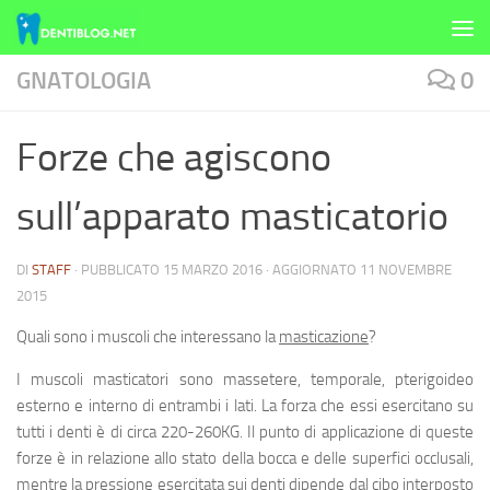
Skip to content
GNATOLOGIA
0
Forze che agiscono
sull’apparato masticatorio
DI
STAFF
· PUBBLICATO
15 MARZO 2016
· AGGIORNATO
11 NOVEMBRE
2015
Quali sono i muscoli che interessano la
masticazione
?
I muscoli masticatori sono massetere, temporale, pterigoideo
esterno e interno di entrambi i lati. La forza che essi esercitano su
tutti i denti è di circa 220-260KG. Il punto di applicazione di queste
forze è in relazione allo stato della bocca e delle superfici occlusali,
mentre la pressione esercitata sui denti dipende dal cibo interposto