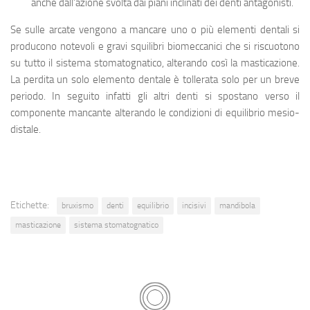
anche dall’azione svolta dai piani inclinati dei denti antagonisti.
Se sulle arcate vengono a mancare uno o più elementi dentali si
producono notevoli e gravi squilibri biomeccanici che si riscuotono
su tutto il sistema stomatognatico, alterando così la masticazione.
La perdita un solo elemento dentale è tollerata solo per un breve
periodo. In seguito infatti gli altri denti si spostano verso il
componente mancante alterando le condizioni di equilibrio mesio-
distale.
Etichette:
bruxismo
denti
equilibrio
incisivi
mandibola
masticazione
sistema stomatognatico