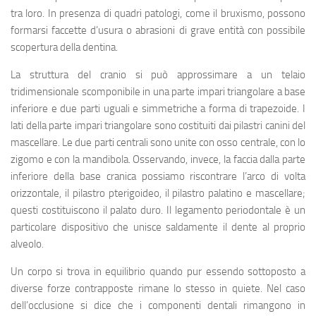
tra loro. In presenza di quadri patologi, come il bruxismo, possono
formarsi faccette d’usura o abrasioni di grave entità con possibile
scopertura della dentina.
La struttura del cranio si può approssimare a un telaio
tridimensionale scomponibile in una parte impari triangolare a base
inferiore e due parti uguali e simmetriche a forma di trapezoide. I
lati della parte impari triangolare sono costituiti dai pilastri canini del
mascellare. Le due parti centrali sono unite con osso centrale, con lo
zigomo e con la mandibola. Osservando, invece, la faccia dalla parte
inferiore della base cranica possiamo riscontrare l’arco di volta
orizzontale, il pilastro pterigoideo, il pilastro palatino e mascellare;
questi costituiscono il palato duro. Il
legamento periodontale
è un
particolare dispositivo che unisce saldamente il dente al proprio
alveolo.
Un corpo si trova in equilibrio quando pur essendo sottoposto a
diverse forze contrapposte rimane lo stesso in quiete. Nel caso
dell’occlusione si dice che i componenti dentali rimangono in