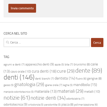
CERCA NEL SITO
Ricerca
per:
TAG
carie
apparecchio denti
(9)
bruxismo
(8)
agrumi e denti
(7)
bite
(7)
apple
(5)
dente
(89)
cure
(29)
cura denti
(18)
(13)
cavo orale
(10)
denti
(146)
dentista
(14)
gengive
(8)
denti bianchi
(7)
fluoro
(6)
gnatologia
(29)
mandibola
(15)
igiene orale
(7)
gesso
(5)
leghe
(5)
materiali
(29)
materiale
(13)
metalli
(10)
manipolo odontotecnico
(5)
notizie
(61)
notizie denti
(34)
odontoiatria
(7)
odontotecnica
(9)
placca
(8)
polimerizzazione
(6)
ortodonzia
(5)
parodontite
(5)