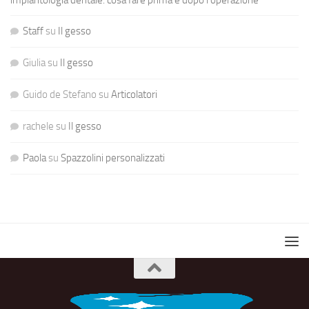
implantologia dentale: cosa fare prima e dopo l’operazione
Staff
su
Il gesso
Giulia
su
Il gesso
Guido de Stefano
su
Articolatori
rachele
su
Il gesso
Paola
su
Spazzolini personalizzati