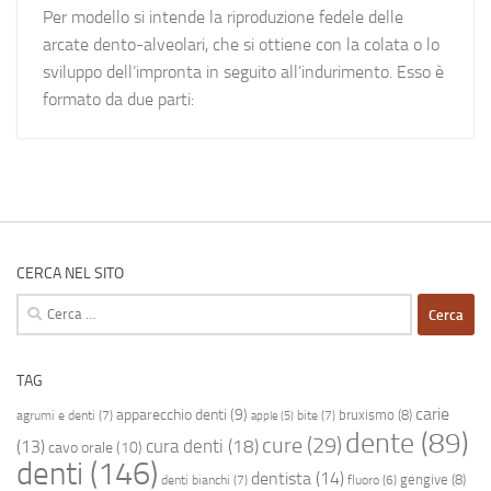
Per modello si intende la riproduzione fedele delle
arcate dento-alveolari, che si ottiene con la colata o lo
sviluppo dell’impronta in seguito all’indurimento. Esso è
formato da due parti:
CERCA NEL SITO
Ricerca
per:
TAG
carie
apparecchio denti
(9)
bruxismo
(8)
agrumi e denti
(7)
bite
(7)
apple
(5)
dente
(89)
cure
(29)
cura denti
(18)
(13)
cavo orale
(10)
denti
(146)
dentista
(14)
gengive
(8)
denti bianchi
(7)
fluoro
(6)