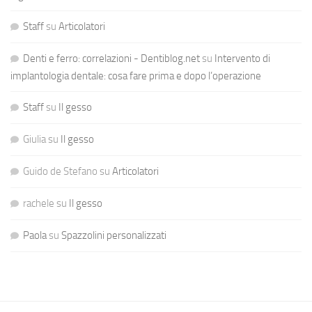
Staff
su
Articolatori
Denti e ferro: correlazioni - Dentiblog.net
su
Intervento di
implantologia dentale: cosa fare prima e dopo l’operazione
Staff
su
Il gesso
Giulia
su
Il gesso
Guido de Stefano
su
Articolatori
rachele
su
Il gesso
Paola
su
Spazzolini personalizzati