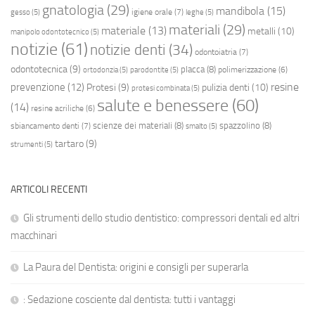
gnatologia
(29)
mandibola
(15)
igiene orale
(7)
gesso
(5)
leghe
(5)
materiali
(29)
materiale
(13)
metalli
(10)
manipolo odontotecnico
(5)
notizie
(61)
notizie denti
(34)
odontoiatria
(7)
odontotecnica
(9)
placca
(8)
polimerizzazione
(6)
ortodonzia
(5)
parodontite
(5)
resine
prevenzione
(12)
Protesi
(9)
pulizia denti
(10)
protesi combinata
(5)
salute e benessere
(60)
(14)
resine acriliche
(6)
scienze dei materiali
(8)
spazzolino
(8)
sbiancamento denti
(7)
smalto
(5)
tartaro
(9)
strumenti
(5)
ARTICOLI RECENTI
Gli strumenti dello studio dentistico: compressori dentali ed altri
macchinari
La Paura del Dentista: origini e consigli per superarla
: Sedazione cosciente dal dentista: tutti i vantaggi