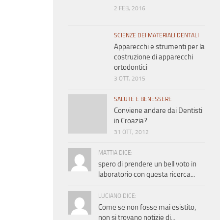
2 FEB, 2016
SCIENZE DEI MATERIALI DENTALI
Apparecchi e strumenti per la
costruzione di apparecchi
ortodontici
3 OTT, 2015
SALUTE E BENESSERE
Conviene andare dai Dentisti
in Croazia?
31 OTT, 2012
MATTIA DICE:
spero di prendere un bell voto in
laboratorio con questa ricerca...
LUCIANO DICE:
Come se non fosse mai esistito;
non si trovano notizie di...