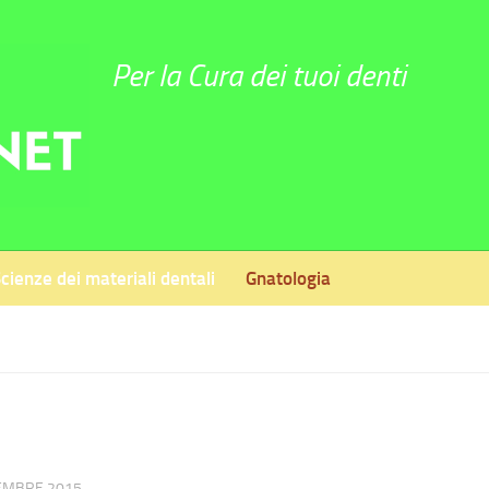
Per la Cura dei tuoi denti
cienze dei materiali dentali
Gnatologia
EMBRE 2015