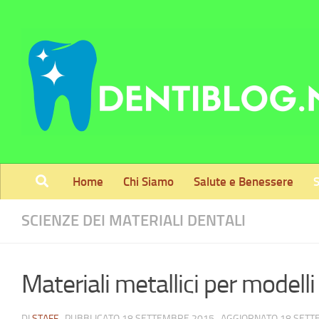
Skip to content
Home
Chi Siamo
Salute e Benessere
S
SCIENZE DEI MATERIALI DENTALI
Materiali metallici per modelli
DI
STAFF
· PUBBLICATO
18 SETTEMBRE 2015
· AGGIORNATO
18 SETT