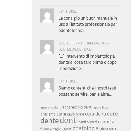
STAFF DICE:
Le consiglio un buon manuale in
uso all'istituto professionale per
odontotecnici
DENTI E FERRO: CORRELAZIONI -
DENTIBLOG.NET DICE:
[…] Intervento di implantologia
dentale: cosa fare prima e dopo
l’operazione...
STAFF DICE:
Siamo contenti che i nostri testi
possano servire: per le altre...
apparecchio denti
agrumi e denti
bite
apple
cure
cura denti
carie
cavo orale
bruxismo
denti
dente
dentista
denti bianchi
gnatologia
gengive
fluoro
igiene orale
gesso