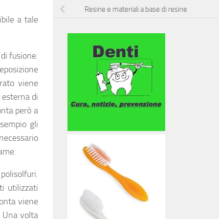
Resine e materiali a base di resine
bile a tale
di fusione.
deposizione
rato viene
 esterna di
onta però a
esempio gli
 necessario
rame.
olisolfuri.
 utilizzati
ronta viene
. Una volta