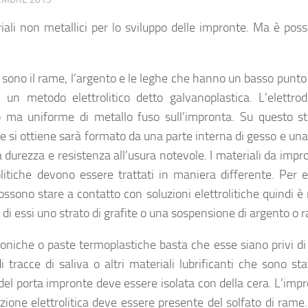
li non metallici per lo sviluppo delle impronte. Ma è possi
o sono il rame, l’argento e le leghe che hanno un basso punto 
on un metodo elettrolitico detto
galvanoplastica
. L’elettro
 ma uniforme di metallo fuso sull’impronta. Su questo st
e si ottiene sarà formato da una parte interna di gesso e una
 durezza e resistenza all’usura notevole. I materiali da impr
rolitiche devono essere trattati in maniera differente. Per 
possono stare a contatto con soluzioni elettrolitiche quindi è
di essi uno strato di grafite o una sospensione di argento o 
niche o paste termoplastiche basta che esse siano privi di p
racce di saliva o altri materiali lubrificanti che sono stati
 del porta impronte deve essere isolata con della cera. L’imp
uzione elettrolitica deve essere presente del solfato di rame