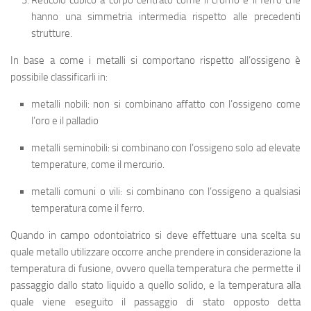
Reticolo cubico a corpo centrato
come il cromo e il ferro che
hanno una simmetria intermedia rispetto alle precedenti
strutture.
In base a come i metalli si comportano rispetto all’ossigeno è
possibile classificarli in:
metalli nobili
: non si combinano affatto con l’ossigeno come
l’oro e il palladio
metalli seminobili
: si combinano con l’ossigeno solo ad elevate
temperature, come il mercurio.
metalli comuni
o
vili
: si combinano con l’ossigeno a qualsiasi
temperatura come il ferro.
Quando in campo odontoiatrico si deve effettuare una scelta su
quale metallo utilizzare occorre anche prendere in considerazione la
temperatura di fusione
, ovvero quella temperatura che permette il
passaggio dallo stato liquido a quello solido, e la temperatura alla
quale viene eseguito il passaggio di stato opposto detta