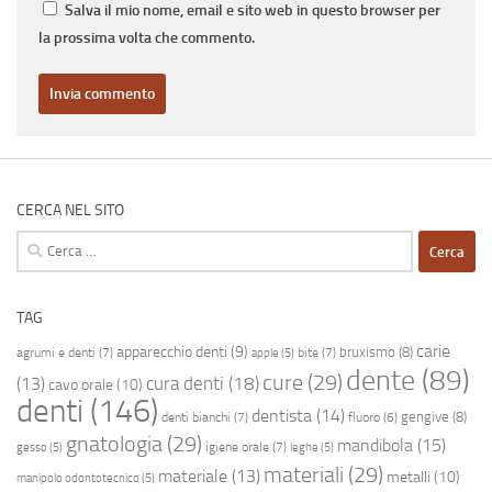
Salva il mio nome, email e sito web in questo browser per
la prossima volta che commento.
CERCA NEL SITO
Ricerca
per:
TAG
carie
apparecchio denti
(9)
bruxismo
(8)
agrumi e denti
(7)
bite
(7)
apple
(5)
dente
(89)
cure
(29)
cura denti
(18)
(13)
cavo orale
(10)
denti
(146)
dentista
(14)
gengive
(8)
denti bianchi
(7)
fluoro
(6)
gnatologia
(29)
mandibola
(15)
igiene orale
(7)
gesso
(5)
leghe
(5)
materiali
(29)
materiale
(13)
metalli
(10)
manipolo odontotecnico
(5)