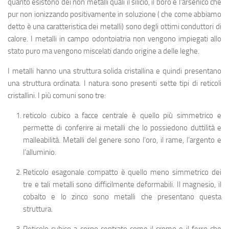
quanto esistono dei non metalli quali il silicio, il boro e l’arsenico che
pur non ionizzando positivamente in soluzione ( che come abbiamo
detto è una caratteristica dei metalli) sono degli ottimi conduttori di
calore. I metalli in campo odontoiatria non vengono impiegati allo
stato puro ma vengono miscelati dando origine a delle leghe.
I metalli hanno una struttura solida cristallina e quindi presentano
una struttura ordinata. I natura sono presenti sette tipi di reticoli
cristallini. I più comuni sono tre:
reticolo cubico a facce centrale
è quello più simmetrico e
permette di conferire ai metalli che lo possiedono duttilità e
malleabilità. Metalli del genere sono l’oro, il rame, l’argento e
l’alluminio.
Reticolo esagonale compatto
è quello meno simmetrico dei
tre e tali metalli sono difficilmente deformabili. Il magnesio, il
cobalto e lo zinco sono metalli che presentano questa
struttura.