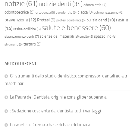
notizie
(61)
notizie denti
(34)
odontoiatria
(7)
odontotecnica
(9)
placca
(8)
polimerizzazione
(6)
ortodonzia
(5)
parodontite
(5)
resine
prevenzione
(12)
Protesi
(9)
pulizia denti
(10)
protesi combinata
(5)
salute e benessere
(60)
(14)
resine acriliche
(6)
scienze dei materiali
(8)
spazzolino
(8)
sbiancamento denti
(7)
smalto
(5)
tartaro
(9)
strumenti
(5)
ARTICOLI RECENTI
Gli strumenti dello studio dentistico: compressori dentali ed altri
macchinari
La Paura del Dentista: origini e consigli per superarla
: Sedazione cosciente dal dentista: tutti i vantaggi
Cosmetici e Crema a base di bava di lumaca