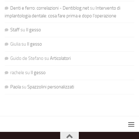
Denti e ferro: correlazioni - Dentiblog.net
su
Intervento di
implantologia dentale: cosa fare prima e dopo l’operazione
Staff
su
Il gesso
Giulia
su
Il gesso
Guido de Stefano
su
Articolatori
rachele
su
Il gesso
Paola
su
Spazzolini personalizzati