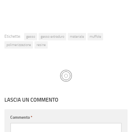
Etichette:
gesso
gesso extraduro
materiale
muffole
polimerizzazione
resine
LASCIA UN COMMENTO
Commento
*