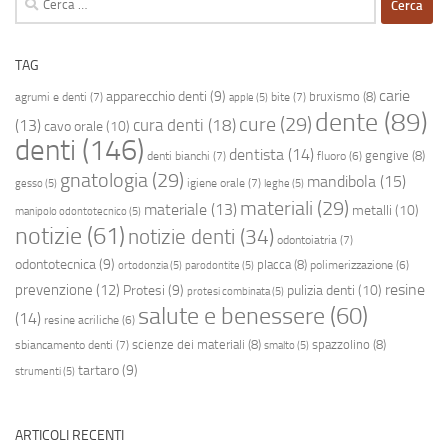
per:
TAG
carie
apparecchio denti
(9)
bruxismo
(8)
agrumi e denti
(7)
bite
(7)
apple
(5)
dente
(89)
cure
(29)
cura denti
(18)
(13)
cavo orale
(10)
denti
(146)
dentista
(14)
gengive
(8)
denti bianchi
(7)
fluoro
(6)
gnatologia
(29)
mandibola
(15)
igiene orale
(7)
gesso
(5)
leghe
(5)
materiali
(29)
materiale
(13)
metalli
(10)
manipolo odontotecnico
(5)
notizie
(61)
notizie denti
(34)
odontoiatria
(7)
odontotecnica
(9)
placca
(8)
polimerizzazione
(6)
ortodonzia
(5)
parodontite
(5)
resine
prevenzione
(12)
Protesi
(9)
pulizia denti
(10)
protesi combinata
(5)
salute e benessere
(60)
(14)
resine acriliche
(6)
scienze dei materiali
(8)
spazzolino
(8)
sbiancamento denti
(7)
smalto
(5)
tartaro
(9)
strumenti
(5)
ARTICOLI RECENTI