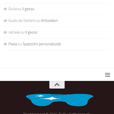
Giulia
su
Il gesso
Guido de Stefano
su
Articolatori
rachele
su
Il gesso
Paola
su
Spazzolini personalizzati