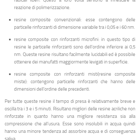
radicali liberi. Questi a loro volta servono a innescare la
reazione di polimerizzazione.
resine composite convenzionali
: esse contengono delle
particelle rinforzanti di dimensione variabile tra i 0,05 e i 60 nm.
resine composite con rinforzanti microfini
: in questo tipo di
resine le particelle rinforzanti sono dell’ordine inferiore ai 0,5
nm. Queste resine risultano facilmente lucidabili ed è possibile
ottenere dei manufatti maggiormente levigati in superficie.
resine composite con rinforzanti misti(resine composite
miste)
: contengono particelle rinforzanti che hanno delle
dimensioni dell’ordine delle precedenti.
Per tutte queste resine il tempo di presa è relativamente breve e
oscilla tra i 3 e i 5 minuti. Risultano migliori delle resine acriliche non
rinforzate in quanto hanno una migliore resistenza sia alla
compressione che all’usura. Esse sono insolubili in acqua quindi
hanno una minore tendenza ad assorbire acqua e di conseguenza
saliva.