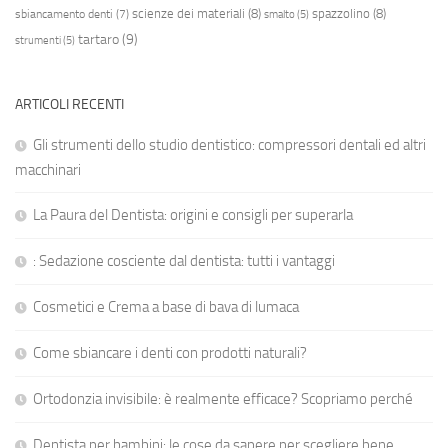
scienze dei materiali
(8)
spazzolino
(8)
sbiancamento denti
(7)
smalto
(5)
tartaro
(9)
strumenti
(5)
ARTICOLI RECENTI
Gli strumenti dello studio dentistico: compressori dentali ed altri
macchinari
La Paura del Dentista: origini e consigli per superarla
: Sedazione cosciente dal dentista: tutti i vantaggi
Cosmetici e Crema a base di bava di lumaca
Come sbiancare i denti con prodotti naturali?
Ortodonzia invisibile: è realmente efficace? Scopriamo perché
Dentista per bambini: le cose da sapere per scegliere bene