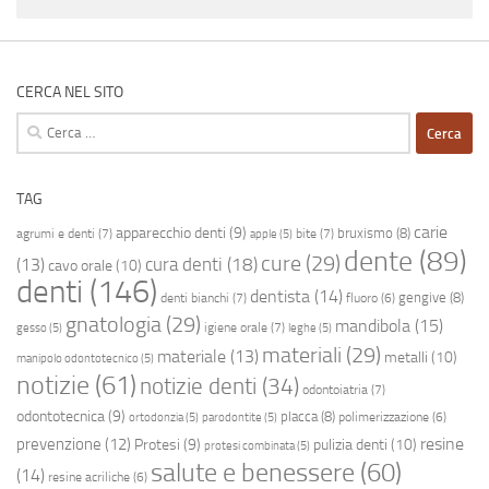
CERCA NEL SITO
Ricerca
per:
TAG
carie
apparecchio denti
(9)
bruxismo
(8)
agrumi e denti
(7)
bite
(7)
apple
(5)
dente
(89)
cure
(29)
cura denti
(18)
(13)
cavo orale
(10)
denti
(146)
dentista
(14)
gengive
(8)
denti bianchi
(7)
fluoro
(6)
gnatologia
(29)
mandibola
(15)
igiene orale
(7)
gesso
(5)
leghe
(5)
materiali
(29)
materiale
(13)
metalli
(10)
manipolo odontotecnico
(5)
notizie
(61)
notizie denti
(34)
odontoiatria
(7)
odontotecnica
(9)
placca
(8)
polimerizzazione
(6)
ortodonzia
(5)
parodontite
(5)
resine
prevenzione
(12)
Protesi
(9)
pulizia denti
(10)
protesi combinata
(5)
salute e benessere
(60)
(14)
resine acriliche
(6)