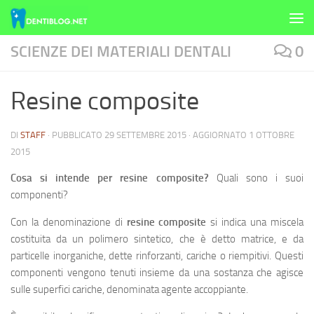
Skip to content
SCIENZE DEI MATERIALI DENTALI
0
Resine composite
DI
STAFF
· PUBBLICATO
29 SETTEMBRE 2015
· AGGIORNATO
1 OTTOBRE
2015
Cosa si intende per resine composite?
Quali sono i suoi
componenti?
Con la denominazione di
resine composite
si indica una miscela
costituita da un polimero sintetico, che è detto matrice, e da
particelle inorganiche, dette rinforzanti, cariche o riempitivi. Questi
componenti vengono tenuti insieme da una sostanza che agisce
sulle superfici cariche, denominata agente accoppiante.