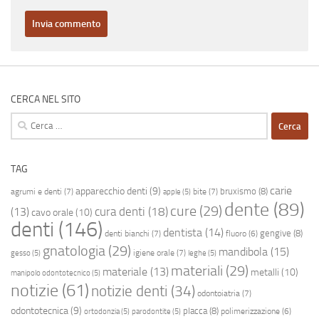
CERCA NEL SITO
Ricerca
per:
TAG
carie
apparecchio denti
(9)
bruxismo
(8)
agrumi e denti
(7)
bite
(7)
apple
(5)
dente
(89)
cure
(29)
cura denti
(18)
(13)
cavo orale
(10)
denti
(146)
dentista
(14)
gengive
(8)
denti bianchi
(7)
fluoro
(6)
gnatologia
(29)
mandibola
(15)
igiene orale
(7)
gesso
(5)
leghe
(5)
materiali
(29)
materiale
(13)
metalli
(10)
manipolo odontotecnico
(5)
notizie
(61)
notizie denti
(34)
odontoiatria
(7)
odontotecnica
(9)
placca
(8)
polimerizzazione
(6)
ortodonzia
(5)
parodontite
(5)