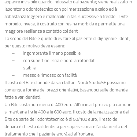
apparire invisibile quando indossato dal paziente; viene realizzato in
laboratorio odontotecnico
con polimerizzazione a caldo ed è
abbastanza leggero e malleabile in fasi successive a freddo. Il
Bite
morbido
, invece, è costruito con resina morbida e permette una
maggiore resilienza a contatto coi
denti
.
Lo scopo del
Bite
è quello di evitare al paziente di
digrignare i denti
,
per questo motivo deve essere:
– ingombrante il meno possibile
– con superficie liscia e bordi arrotondati
– stabile
– messo e rimosso con facilità
Il
costo
del
Bite
dipende da vari fattori. Noi di
Studio5E
possiamo
comunque fornire dei
prezzi
orientativi, basandoci sulle domande
fatte a vari dentisti.
Un
Bite
costa non meno di 400 euro. All’incirca il prezzo più comune
si mantiene tra le 400 e le 600 euro. Il costo della realizzazione del
Bite
da parte dell’
odontotecnico
è di 50/100 euro, il resto del
denaro è chiesto dal
dentista
per supervisionare l’andamento del
trattamento che il paziente andrà ad affrontare.