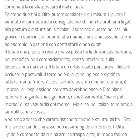
comune è la cefalea, ovvero il mal di testa.
Esistono due tipi di
Bite
: automodellante e su misura. Il primo è
venduto in farmacia ed è consigliato per chi non ha problemi legati
alla postura o disfunzioni articolari. Il secondo è usato nei casi più
gravi o in quelli in cui l’
odontoiatra
ritiene che sia necessario: come
ad esempio in pazienti con
denti storti
e non curati.
Il
Bite
è una
placca in resina
che va posta tra le due
arcate dentarie
,
per modificarne il combaciamento, senza interferire sulla
disposizione dei
denti
. Il
Bite
è un
ortesi
usato per curare i
disturbi
occlusali
e posturali. Il termine è di origine inglese e significa
letteralmente “morso”. Così come lo usiamo dire noi, dunque, è
improprio: l’espressione corretta dovrebbe essere Bite plane
oppure Bite garde che significano, rispettivamente, “piano pel
morso” e “salvaguardia del morso”. Ma si sa, noi italiani tendiamo a
semplificare le cose…
Vediamo adesso che
caratteristiche
tecniche e strutturali ha il
Bite
.
Iniziamo dicendo che esso può essere
rigido
o
morbido
. Il
Bite
rigido
è composto da resina acrilica trasparente, in modo tale da