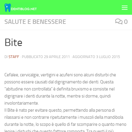
Skip to content
SALUTE E BENESSERE
0
Bite
DI
STAFF
· PUBBLICATO
29 APRILE 2011
· AGGIORNATO
3 LUGLIO 2015
Cefalee, cervicalgie, vertigini e acufeni sono alcuni disturbi che
possono essere causati dal
digrignamento
dei
denti.
Questa
“abitudine non controllata” è definita
bruxismo
e consiste nel
digrignare
i
denti
durante la notte, mentre si dorme, quindi
involontariamente.
Il
Bite
è nato per evitare questo, permettendo alla persona di
rilassarsi e non contrarre ripetutamente i muscoli della
mandibola
durante la notte; lo scopo è quello di far scomparire o quanto meno
lenire i disturbi che questo fattore comporta. Tra questi il più