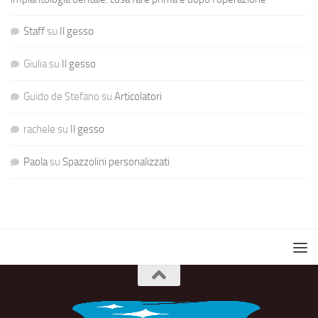
Staff
su
Il gesso
Giulia
su
Il gesso
Guido de Stefano
su
Articolatori
rachele
su
Il gesso
Paola
su
Spazzolini personalizzati