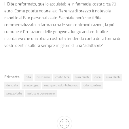
Il
Bite preformato
, quello acquistabile in farmacia, costa circa 70
euro. Come potete notare la differenza di prezzo è notevole
rispetto al
Bite personalizzato
. Sappiate però che il Bite
commercializzato in farmacia ha le sue controindicazioni, la più
comune è l’irritazione delle gengive a lungo andare. Inoltre
ricordatevi che una placca costruita tendendo conto della forma dei
vostri denti risulterà sempre migliore di una “adattabile”.
Etichette:
bite
bruxismo
costo bite
cura denti
cure
cure denti
dentista
gnatologia
manipolo odontotecnico
odontoiatria
prezzo bite
salute e benessere