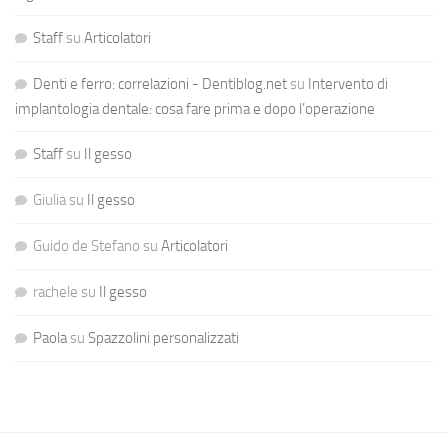
Staff
su
Articolatori
Denti e ferro: correlazioni - Dentiblog.net
su
Intervento di
implantologia dentale: cosa fare prima e dopo l’operazione
Staff
su
Il gesso
Giulia
su
Il gesso
Guido de Stefano
su
Articolatori
rachele
su
Il gesso
Paola
su
Spazzolini personalizzati