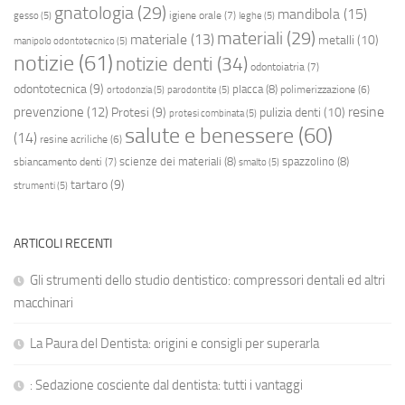
gnatologia
(29)
mandibola
(15)
igiene orale
(7)
gesso
(5)
leghe
(5)
materiali
(29)
materiale
(13)
metalli
(10)
manipolo odontotecnico
(5)
notizie
(61)
notizie denti
(34)
odontoiatria
(7)
odontotecnica
(9)
placca
(8)
polimerizzazione
(6)
ortodonzia
(5)
parodontite
(5)
resine
prevenzione
(12)
Protesi
(9)
pulizia denti
(10)
protesi combinata
(5)
salute e benessere
(60)
(14)
resine acriliche
(6)
scienze dei materiali
(8)
spazzolino
(8)
sbiancamento denti
(7)
smalto
(5)
tartaro
(9)
strumenti
(5)
ARTICOLI RECENTI
Gli strumenti dello studio dentistico: compressori dentali ed altri
macchinari
La Paura del Dentista: origini e consigli per superarla
: Sedazione cosciente dal dentista: tutti i vantaggi