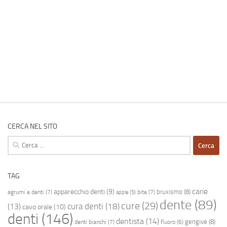
CERCA NEL SITO
Ricerca
per:
TAG
carie
apparecchio denti
(9)
bruxismo
(8)
agrumi e denti
(7)
bite
(7)
apple
(5)
dente
(89)
cure
(29)
cura denti
(18)
(13)
cavo orale
(10)
denti
(146)
dentista
(14)
gengive
(8)
denti bianchi
(7)
fluoro
(6)