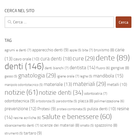
CERCA NEL SITO
Ricerca
per:
TAG
carie
apparecchio denti
(9)
bruxismo
(8)
agrumi e denti
(7)
bite
(7)
apple
(5)
dente
(89)
cure
(29)
cura denti
(18)
(13)
cavo orale
(10)
denti
(146)
dentista
(14)
gengive
(8)
denti bianchi
(7)
fluoro
(6)
gnatologia
(29)
mandibola
(15)
igiene orale
(7)
gesso
(5)
leghe
(5)
materiali
(29)
materiale
(13)
metalli
(10)
manipolo odontotecnico
(5)
notizie
(61)
notizie denti
(34)
odontoiatria
(7)
odontotecnica
(9)
placca
(8)
polimerizzazione
(6)
ortodonzia
(5)
parodontite
(5)
resine
prevenzione
(12)
Protesi
(9)
pulizia denti
(10)
protesi combinata
(5)
salute e benessere
(60)
(14)
resine acriliche
(6)
scienze dei materiali
(8)
spazzolino
(8)
sbiancamento denti
(7)
smalto
(5)
tartaro
(9)
strumenti
(5)