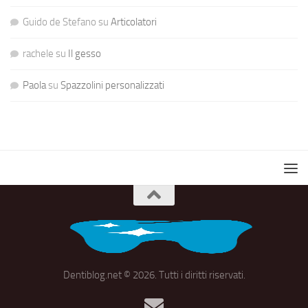
Guido de Stefano
su
Articolatori
rachele
su
Il gesso
Paola
su
Spazzolini personalizzati
Dentiblog.net © 2026. Tutti i diritti riservati.