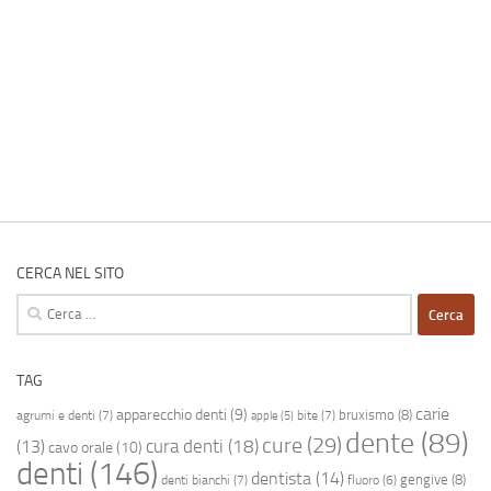
CERCA NEL SITO
Ricerca
per:
TAG
carie
apparecchio denti
(9)
bruxismo
(8)
agrumi e denti
(7)
bite
(7)
apple
(5)
dente
(89)
cure
(29)
cura denti
(18)
(13)
cavo orale
(10)
denti
(146)
dentista
(14)
gengive
(8)
denti bianchi
(7)
fluoro
(6)