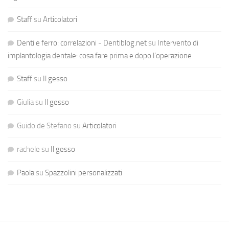
Staff
su
Articolatori
Denti e ferro: correlazioni - Dentiblog.net
su
Intervento di
implantologia dentale: cosa fare prima e dopo l’operazione
Staff
su
Il gesso
Giulia
su
Il gesso
Guido de Stefano
su
Articolatori
rachele
su
Il gesso
Paola
su
Spazzolini personalizzati