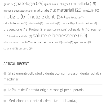
gnatologia
(29)
mandibola
(15)
igiene orale
(7)
gesso
(5)
leghe
(5)
materiali
(29)
materiale
(13)
metalli
(10)
manipolo odontotecnico
(5)
notizie
(61)
notizie denti
(34)
odontoiatria
(7)
odontotecnica
(9)
placca
(8)
polimerizzazione
(6)
ortodonzia
(5)
parodontite
(5)
resine
prevenzione
(12)
Protesi
(9)
pulizia denti
(10)
protesi combinata
(5)
salute e benessere
(60)
(14)
resine acriliche
(6)
scienze dei materiali
(8)
spazzolino
(8)
sbiancamento denti
(7)
smalto
(5)
tartaro
(9)
strumenti
(5)
ARTICOLI RECENTI
Gli strumenti dello studio dentistico: compressori dentali ed altri
macchinari
La Paura del Dentista: origini e consigli per superarla
: Sedazione cosciente dal dentista: tutti i vantaggi