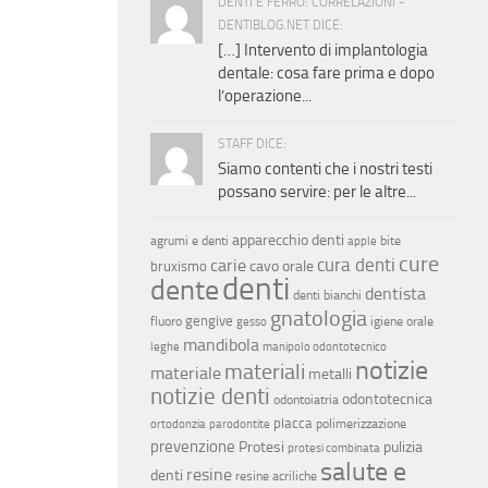
DENTI E FERRO: CORRELAZIONI -
DENTIBLOG.NET DICE:
[…] Intervento di implantologia
dentale: cosa fare prima e dopo
l’operazione...
STAFF DICE:
Siamo contenti che i nostri testi
possano servire: per le altre...
apparecchio denti
agrumi e denti
bite
apple
cure
cura denti
carie
cavo orale
bruxismo
denti
dente
dentista
denti bianchi
gnatologia
gengive
fluoro
igiene orale
gesso
mandibola
leghe
manipolo odontotecnico
notizie
materiali
materiale
metalli
notizie denti
odontotecnica
odontoiatria
placca
polimerizzazione
ortodonzia
parodontite
prevenzione
Protesi
pulizia
protesi combinata
salute e
resine
denti
resine acriliche