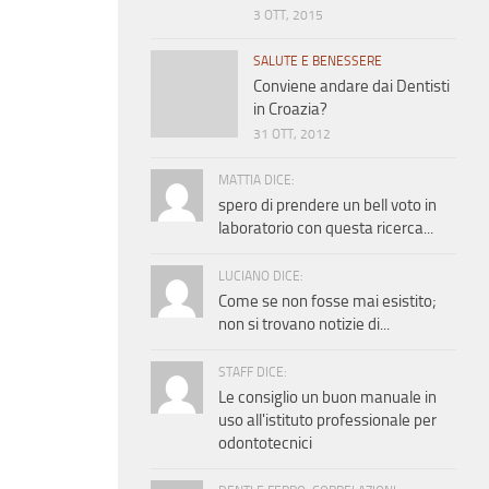
3 OTT, 2015
SALUTE E BENESSERE
Conviene andare dai Dentisti
in Croazia?
31 OTT, 2012
MATTIA DICE:
spero di prendere un bell voto in
laboratorio con questa ricerca...
LUCIANO DICE:
Come se non fosse mai esistito;
non si trovano notizie di...
STAFF DICE:
Le consiglio un buon manuale in
uso all'istituto professionale per
odontotecnici