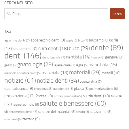
CERCA NEL SITO
Ricerca
per:
TAG
carie
apparecchio denti
(9)
bruxismo
(8)
agrumi e denti
(7)
bite
(7)
apple
(5)
dente
(89)
cure
(29)
cura denti
(18)
(13)
cavo orale
(10)
denti
(146)
dentista
(14)
gengive
(8)
denti bianchi
(7)
fluoro
(6)
gnatologia
(29)
mandibola
(15)
igiene orale
(7)
gesso
(5)
leghe
(5)
materiali
(29)
materiale
(13)
metalli
(10)
manipolo odontotecnico
(5)
notizie
(61)
notizie denti
(34)
odontoiatria
(7)
odontotecnica
(9)
placca
(8)
polimerizzazione
(6)
ortodonzia
(5)
parodontite
(5)
resine
prevenzione
(12)
Protesi
(9)
pulizia denti
(10)
protesi combinata
(5)
salute e benessere
(60)
(14)
resine acriliche
(6)
scienze dei materiali
(8)
spazzolino
(8)
sbiancamento denti
(7)
smalto
(5)
tartaro
(9)
strumenti
(5)