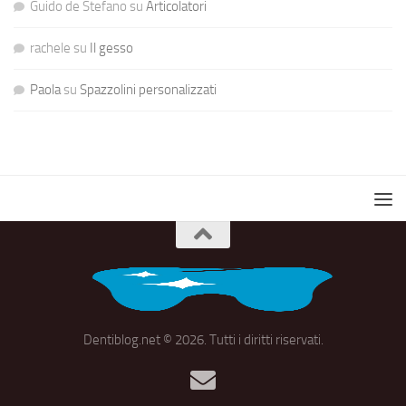
Guido de Stefano
su
Articolatori
rachele
su
Il gesso
Paola
su
Spazzolini personalizzati
Dentiblog.net © 2026. Tutti i diritti riservati.