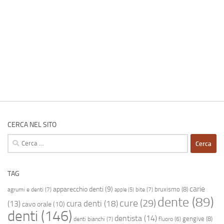
CERCA NEL SITO
Ricerca
per:
TAG
carie
apparecchio denti
(9)
bruxismo
(8)
agrumi e denti
(7)
bite
(7)
apple
(5)
dente
(89)
cure
(29)
cura denti
(18)
(13)
cavo orale
(10)
denti
(146)
dentista
(14)
gengive
(8)
denti bianchi
(7)
fluoro
(6)