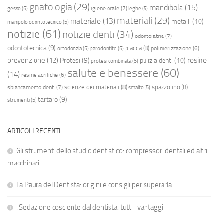
gnatologia
(29)
mandibola
(15)
igiene orale
(7)
gesso
(5)
leghe
(5)
materiali
(29)
materiale
(13)
metalli
(10)
manipolo odontotecnico
(5)
notizie
(61)
notizie denti
(34)
odontoiatria
(7)
odontotecnica
(9)
placca
(8)
polimerizzazione
(6)
ortodonzia
(5)
parodontite
(5)
resine
prevenzione
(12)
Protesi
(9)
pulizia denti
(10)
protesi combinata
(5)
salute e benessere
(60)
(14)
resine acriliche
(6)
scienze dei materiali
(8)
spazzolino
(8)
sbiancamento denti
(7)
smalto
(5)
tartaro
(9)
strumenti
(5)
ARTICOLI RECENTI
Gli strumenti dello studio dentistico: compressori dentali ed altri
macchinari
La Paura del Dentista: origini e consigli per superarla
: Sedazione cosciente dal dentista: tutti i vantaggi