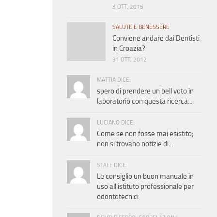
3 OTT, 2015
SALUTE E BENESSERE
Conviene andare dai Dentisti
in Croazia?
31 OTT, 2012
MATTIA DICE:
spero di prendere un bell voto in
laboratorio con questa ricerca...
LUCIANO DICE:
Come se non fosse mai esistito;
non si trovano notizie di...
STAFF DICE:
Le consiglio un buon manuale in
uso all'istituto professionale per
odontotecnici