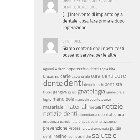
DENTI E FERRO: CORRELAZIONI -
DENTIBLOG.NET DICE:
[…] Intervento di implantologia
dentale: cosa fare prima e dopo
l’operazione...
STAFF DICE:
Siamo contenti che i nostri testi
possano servire: per le altre...
apparecchio denti
agrumi e denti
bite
apple
cure
cura denti
carie
cavo orale
bruxismo
denti
dente
dentista
denti bianchi
gnatologia
gengive
fluoro
igiene orale
gesso
mandibola
leghe
manipolo odontotecnico
notizie
materiali
materiale
metalli
notizie denti
odontotecnica
odontoiatria
placca
polimerizzazione
ortodonzia
parodontite
prevenzione
Protesi
pulizia
protesi combinata
salute e
resine
denti
resine acriliche