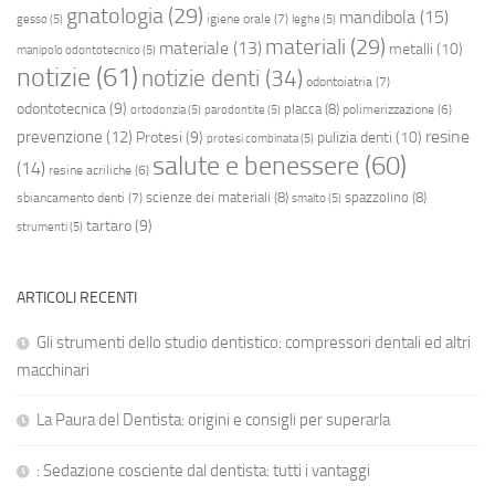
gnatologia
(29)
mandibola
(15)
igiene orale
(7)
gesso
(5)
leghe
(5)
materiali
(29)
materiale
(13)
metalli
(10)
manipolo odontotecnico
(5)
notizie
(61)
notizie denti
(34)
odontoiatria
(7)
odontotecnica
(9)
placca
(8)
polimerizzazione
(6)
ortodonzia
(5)
parodontite
(5)
resine
prevenzione
(12)
Protesi
(9)
pulizia denti
(10)
protesi combinata
(5)
salute e benessere
(60)
(14)
resine acriliche
(6)
scienze dei materiali
(8)
spazzolino
(8)
sbiancamento denti
(7)
smalto
(5)
tartaro
(9)
strumenti
(5)
ARTICOLI RECENTI
Gli strumenti dello studio dentistico: compressori dentali ed altri
macchinari
La Paura del Dentista: origini e consigli per superarla
: Sedazione cosciente dal dentista: tutti i vantaggi