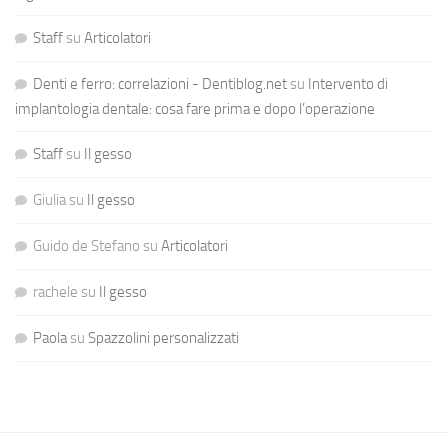
Staff
su
Articolatori
Denti e ferro: correlazioni - Dentiblog.net
su
Intervento di
implantologia dentale: cosa fare prima e dopo l’operazione
Staff
su
Il gesso
Giulia
su
Il gesso
Guido de Stefano
su
Articolatori
rachele
su
Il gesso
Paola
su
Spazzolini personalizzati