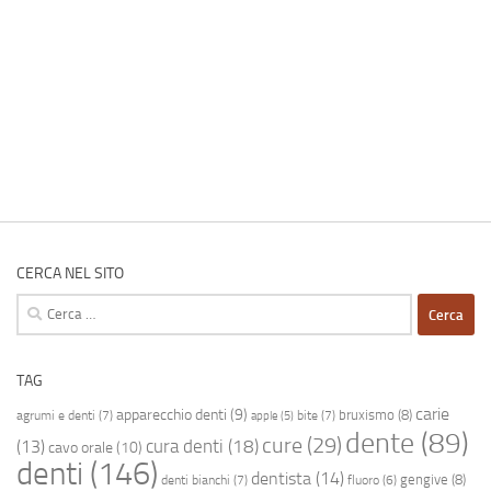
CERCA NEL SITO
Ricerca
per:
TAG
carie
apparecchio denti
(9)
bruxismo
(8)
agrumi e denti
(7)
bite
(7)
apple
(5)
dente
(89)
cure
(29)
cura denti
(18)
(13)
cavo orale
(10)
denti
(146)
dentista
(14)
gengive
(8)
denti bianchi
(7)
fluoro
(6)