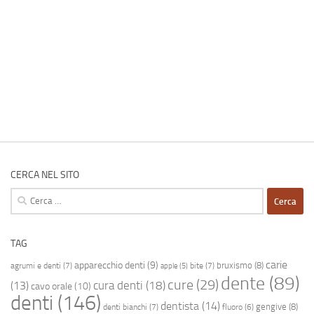
CERCA NEL SITO
Ricerca
per:
TAG
carie
apparecchio denti
(9)
bruxismo
(8)
agrumi e denti
(7)
bite
(7)
apple
(5)
dente
(89)
cure
(29)
cura denti
(18)
(13)
cavo orale
(10)
denti
(146)
dentista
(14)
gengive
(8)
denti bianchi
(7)
fluoro
(6)