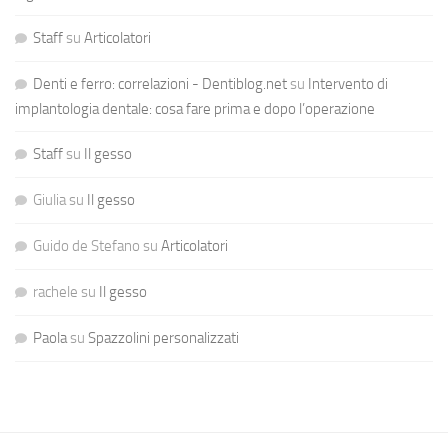
Staff
su
Articolatori
Denti e ferro: correlazioni - Dentiblog.net
su
Intervento di
implantologia dentale: cosa fare prima e dopo l’operazione
Staff
su
Il gesso
Giulia
su
Il gesso
Guido de Stefano
su
Articolatori
rachele
su
Il gesso
Paola
su
Spazzolini personalizzati