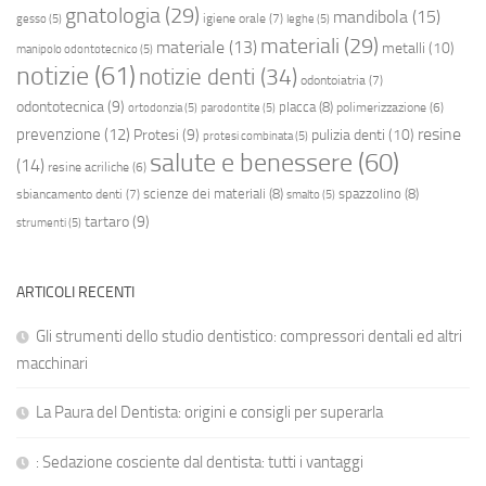
gnatologia
(29)
mandibola
(15)
igiene orale
(7)
gesso
(5)
leghe
(5)
materiali
(29)
materiale
(13)
metalli
(10)
manipolo odontotecnico
(5)
notizie
(61)
notizie denti
(34)
odontoiatria
(7)
odontotecnica
(9)
placca
(8)
polimerizzazione
(6)
ortodonzia
(5)
parodontite
(5)
resine
prevenzione
(12)
Protesi
(9)
pulizia denti
(10)
protesi combinata
(5)
salute e benessere
(60)
(14)
resine acriliche
(6)
scienze dei materiali
(8)
spazzolino
(8)
sbiancamento denti
(7)
smalto
(5)
tartaro
(9)
strumenti
(5)
ARTICOLI RECENTI
Gli strumenti dello studio dentistico: compressori dentali ed altri
macchinari
La Paura del Dentista: origini e consigli per superarla
: Sedazione cosciente dal dentista: tutti i vantaggi