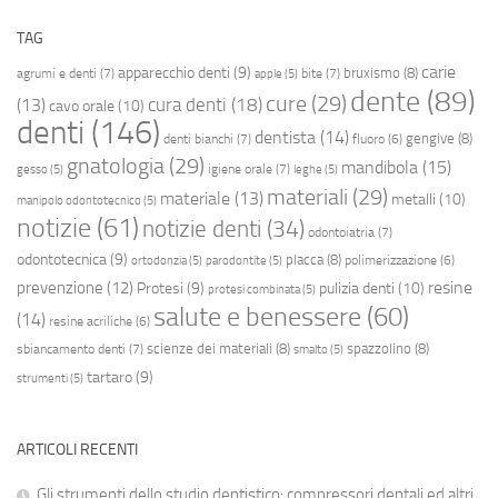
TAG
carie
apparecchio denti
(9)
bruxismo
(8)
agrumi e denti
(7)
bite
(7)
apple
(5)
dente
(89)
cure
(29)
cura denti
(18)
(13)
cavo orale
(10)
denti
(146)
dentista
(14)
gengive
(8)
denti bianchi
(7)
fluoro
(6)
gnatologia
(29)
mandibola
(15)
igiene orale
(7)
gesso
(5)
leghe
(5)
materiali
(29)
materiale
(13)
metalli
(10)
manipolo odontotecnico
(5)
notizie
(61)
notizie denti
(34)
odontoiatria
(7)
odontotecnica
(9)
placca
(8)
polimerizzazione
(6)
ortodonzia
(5)
parodontite
(5)
resine
prevenzione
(12)
Protesi
(9)
pulizia denti
(10)
protesi combinata
(5)
salute e benessere
(60)
(14)
resine acriliche
(6)
scienze dei materiali
(8)
spazzolino
(8)
sbiancamento denti
(7)
smalto
(5)
tartaro
(9)
strumenti
(5)
ARTICOLI RECENTI
Gli strumenti dello studio dentistico: compressori dentali ed altri