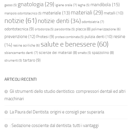
gnatologia
(29)
mandibola
(15)
igiene orale
(7)
gesso
(5)
leghe
(5)
materiali
(29)
materiale
(13)
metalli
(10)
manipolo odontotecnico
(5)
notizie
(61)
notizie denti
(34)
odontoiatria
(7)
odontotecnica
(9)
placca
(8)
polimerizzazione
(6)
ortodonzia
(5)
parodontite
(5)
resine
prevenzione
(12)
Protesi
(9)
pulizia denti
(10)
protesi combinata
(5)
salute e benessere
(60)
(14)
resine acriliche
(6)
scienze dei materiali
(8)
spazzolino
(8)
sbiancamento denti
(7)
smalto
(5)
tartaro
(9)
strumenti
(5)
ARTICOLI RECENTI
Gli strumenti dello studio dentistico: compressori dentali ed altri
macchinari
La Paura del Dentista: origini e consigli per superarla
: Sedazione cosciente dal dentista: tutti i vantaggi