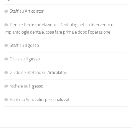
Staff
su
Articolatori
Denti e ferro: correlazioni - Dentiblog.net
su
Intervento di
implantologia dentale: cosa fare prima e dopo l’operazione
Staff
su
Il gesso
Giulia
su
Il gesso
Guido de Stefano
su
Articolatori
rachele
su
Il gesso
Paola
su
Spazzolini personalizzati