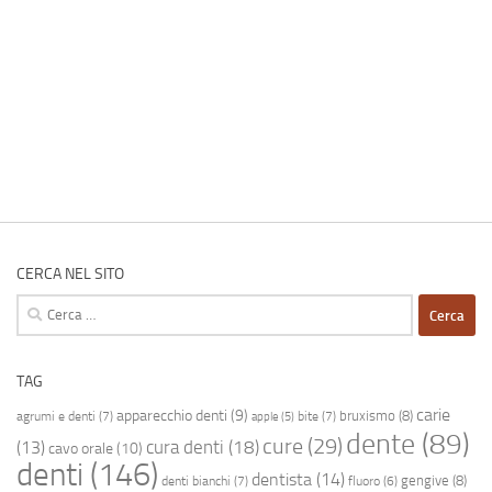
CERCA NEL SITO
Ricerca
per:
TAG
carie
apparecchio denti
(9)
bruxismo
(8)
agrumi e denti
(7)
bite
(7)
apple
(5)
dente
(89)
cure
(29)
cura denti
(18)
(13)
cavo orale
(10)
denti
(146)
dentista
(14)
gengive
(8)
denti bianchi
(7)
fluoro
(6)