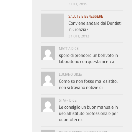
3 OTT, 2015
SALUTE E BENESSERE
Conviene andare dai Dentisti
in Croazia?
31 OTT, 2012
MATTIA DICE:
spero di prendere un bell voto in
laboratorio con questa ricerca...
LUCIANO DICE:
Come se non fosse mai esistito;
non si trovano notizie di...
STAFF DICE:
Le consiglio un buon manuale in
uso all'istituto professionale per
odontotecnici