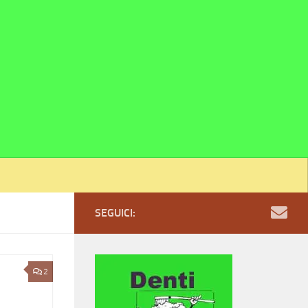
SEGUICI:
2