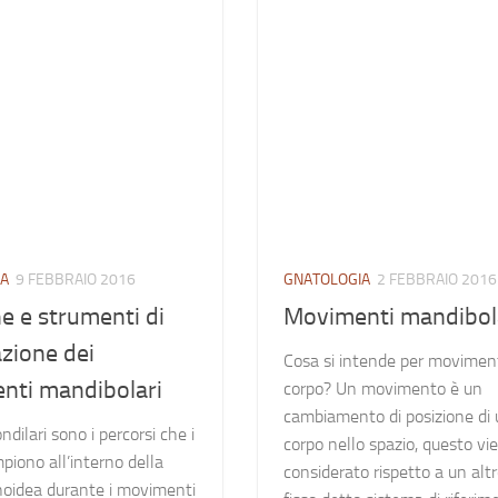
IA
9 FEBBRAIO 2016
GNATOLOGIA
2 FEBBRAIO 2016
e e strumenti di
Movimenti mandibol
azione dei
Cosa si intende per movimen
nti mandibolari
corpo? Un movimento è un
cambiamento di posizione di 
condilari sono i percorsi che i
corpo nello spazio, questo vi
mpiono all’interno della
considerato rispetto a un alt
noidea durante i movimenti