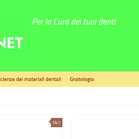
Per la Cura dei tuoi denti
cienze dei materiali dentali
Gnatologia
0