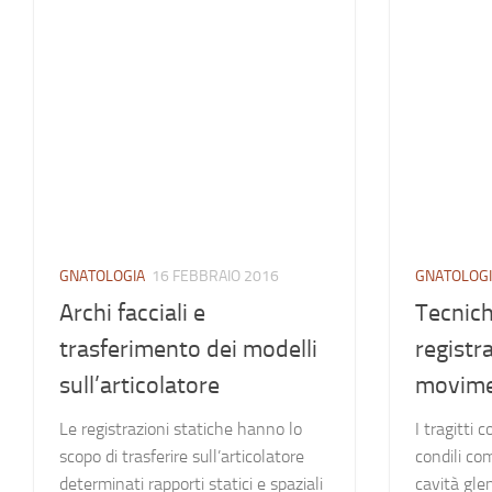
GNATOLOGIA
16 FEBBRAIO 2016
GNATOLOG
Archi facciali e
Tecnich
trasferimento dei modelli
registr
sull’articolatore
movime
Le registrazioni statiche hanno lo
I tragitti 
scopo di trasferire sull’articolatore
condili co
determinati rapporti statici e spaziali
cavità gle