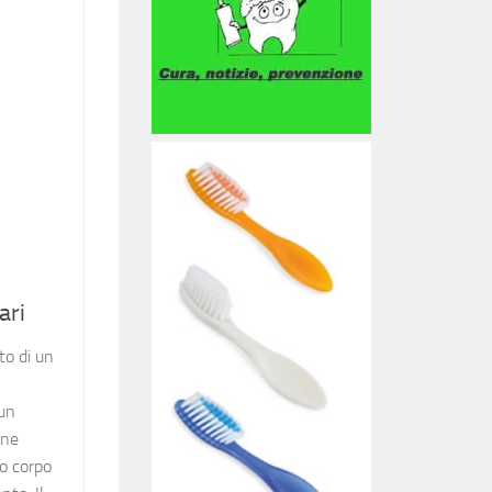
ari
to di un
un
ene
ro corpo