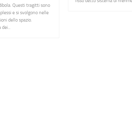
fisso detto sistema di riferimen
ibola. Questi tragitti sono
lessi e si svolgono nelle
ioni dello spazio.
dei...