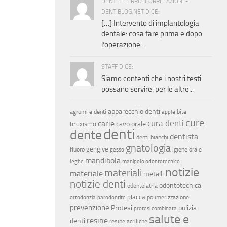
DENTI E FERRO: CORRELAZIONI -
DENTIBLOG.NET DICE:
[…] Intervento di implantologia
dentale: cosa fare prima e dopo
l’operazione...
STAFF DICE:
Siamo contenti che i nostri testi
possano servire: per le altre...
apparecchio denti
agrumi e denti
bite
apple
cure
cura denti
carie
cavo orale
bruxismo
denti
dente
dentista
denti bianchi
gnatologia
gengive
fluoro
igiene orale
gesso
mandibola
leghe
manipolo odontotecnico
notizie
materiali
materiale
metalli
notizie denti
odontotecnica
odontoiatria
placca
polimerizzazione
ortodonzia
parodontite
prevenzione
Protesi
pulizia
protesi combinata
salute e
resine
denti
resine acriliche