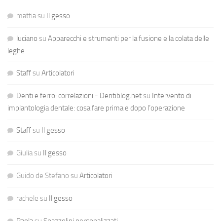
mattia
su
Il gesso
luciano
su
Apparecchi e strumenti per la fusione e la colata delle
leghe
Staff
su
Articolatori
Denti e ferro: correlazioni - Dentiblog.net
su
Intervento di
implantologia dentale: cosa fare prima e dopo l’operazione
Staff
su
Il gesso
Giulia
su
Il gesso
Guido de Stefano
su
Articolatori
rachele
su
Il gesso