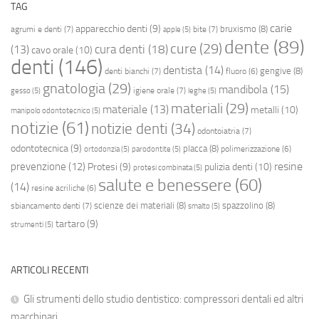
TAG
carie
apparecchio denti
(9)
bruxismo
(8)
agrumi e denti
(7)
bite
(7)
apple
(5)
dente
(89)
cure
(29)
cura denti
(18)
(13)
cavo orale
(10)
denti
(146)
dentista
(14)
gengive
(8)
denti bianchi
(7)
fluoro
(6)
gnatologia
(29)
mandibola
(15)
igiene orale
(7)
gesso
(5)
leghe
(5)
materiali
(29)
materiale
(13)
metalli
(10)
manipolo odontotecnico
(5)
notizie
(61)
notizie denti
(34)
odontoiatria
(7)
odontotecnica
(9)
placca
(8)
polimerizzazione
(6)
ortodonzia
(5)
parodontite
(5)
resine
prevenzione
(12)
Protesi
(9)
pulizia denti
(10)
protesi combinata
(5)
salute e benessere
(60)
(14)
resine acriliche
(6)
scienze dei materiali
(8)
spazzolino
(8)
sbiancamento denti
(7)
smalto
(5)
tartaro
(9)
strumenti
(5)
ARTICOLI RECENTI
Gli strumenti dello studio dentistico: compressori dentali ed altri
macchinari