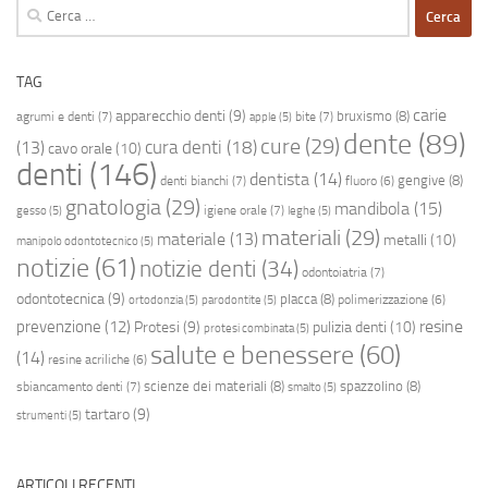
Ricerca
per:
TAG
carie
apparecchio denti
(9)
bruxismo
(8)
agrumi e denti
(7)
bite
(7)
apple
(5)
dente
(89)
cure
(29)
cura denti
(18)
(13)
cavo orale
(10)
denti
(146)
dentista
(14)
gengive
(8)
denti bianchi
(7)
fluoro
(6)
gnatologia
(29)
mandibola
(15)
igiene orale
(7)
gesso
(5)
leghe
(5)
materiali
(29)
materiale
(13)
metalli
(10)
manipolo odontotecnico
(5)
notizie
(61)
notizie denti
(34)
odontoiatria
(7)
odontotecnica
(9)
placca
(8)
polimerizzazione
(6)
ortodonzia
(5)
parodontite
(5)
resine
prevenzione
(12)
Protesi
(9)
pulizia denti
(10)
protesi combinata
(5)
salute e benessere
(60)
(14)
resine acriliche
(6)
scienze dei materiali
(8)
spazzolino
(8)
sbiancamento denti
(7)
smalto
(5)
tartaro
(9)
strumenti
(5)
ARTICOLI RECENTI