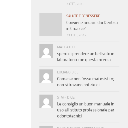
3 OTT, 2015
SALUTE E BENESSERE
Conviene andare dai Dentisti
in Croazia?
31 OTT, 2012
MATTIA DICE:
spero di prendere un bell voto in
laboratorio con questa ricerca...
LUCIANO DICE:
Come se non fosse mai esistito;
non si trovano notizie di...
STAFF DICE:
Le consiglio un buon manuale in
uso all'istituto professionale per
odontotecnici