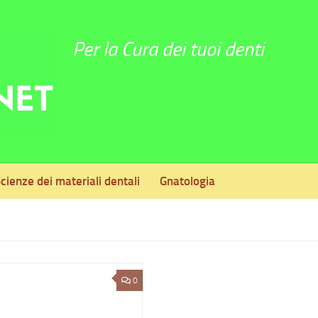
Per la Cura dei tuoi denti
cienze dei materiali dentali
Gnatologia
0