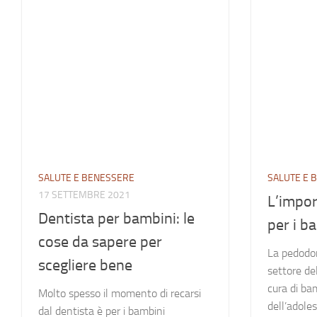
SALUTE E BENESSERE
SALUTE E 
17 SETTEMBRE 2021
L’impor
Dentista per bambini: le
per i b
cose da sapere per
La pedodon
scegliere bene
settore del
cura di bam
Molto spesso il momento di recarsi
dell’adole
dal dentista è per i bambini