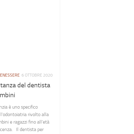
BENESSERE
6 OTTOBRE 2020
tanza del dentista
ambini
zia è uno specifico
l’odontoiatria rivolto alla
bini e ragazzi fino all’età
scenza. Il dentista per