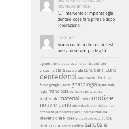
DENTI E FERRO: CORRELAZIONI -
DENTIBLOG.NET DICE:
[…] Intervento di implantologia
dentale: cosa fare prima e dopo
l’operazione...
STAFF DICE:
Siamo contenti che i nostri testi
possano servire: per le altre...
apparecchio denti
agrumi e denti
bite
apple
cure
cura denti
carie
cavo orale
bruxismo
denti
dente
dentista
denti bianchi
gnatologia
gengive
fluoro
igiene orale
gesso
mandibola
leghe
manipolo odontotecnico
notizie
materiali
materiale
metalli
notizie denti
odontotecnica
odontoiatria
placca
polimerizzazione
ortodonzia
parodontite
prevenzione
Protesi
pulizia
protesi combinata
salute e
resine
denti
resine acriliche