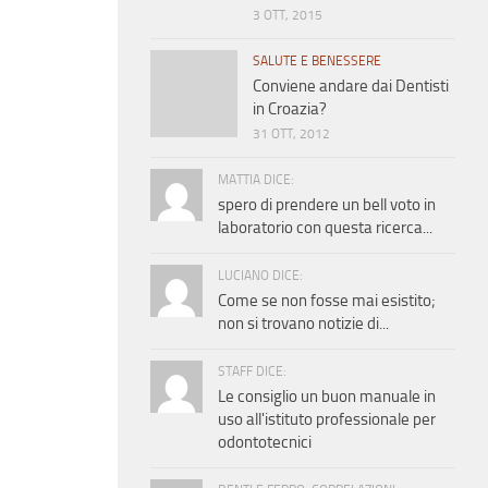
3 OTT, 2015
SALUTE E BENESSERE
Conviene andare dai Dentisti
in Croazia?
31 OTT, 2012
MATTIA DICE:
spero di prendere un bell voto in
laboratorio con questa ricerca...
LUCIANO DICE:
Come se non fosse mai esistito;
non si trovano notizie di...
STAFF DICE:
Le consiglio un buon manuale in
uso all'istituto professionale per
odontotecnici