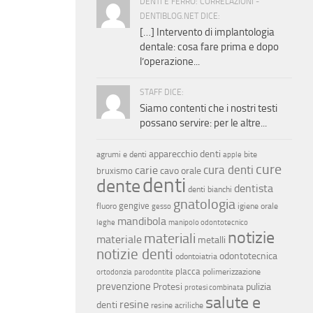
DENTI E FERRO: CORRELAZIONI -
DENTIBLOG.NET DICE:
[…] Intervento di implantologia
dentale: cosa fare prima e dopo
l’operazione...
STAFF DICE:
Siamo contenti che i nostri testi
possano servire: per le altre...
apparecchio denti
agrumi e denti
bite
apple
cure
cura denti
carie
cavo orale
bruxismo
denti
dente
dentista
denti bianchi
gnatologia
gengive
fluoro
igiene orale
gesso
mandibola
leghe
manipolo odontotecnico
notizie
materiali
materiale
metalli
notizie denti
odontotecnica
odontoiatria
placca
polimerizzazione
ortodonzia
parodontite
prevenzione
Protesi
pulizia
protesi combinata
salute e
resine
denti
resine acriliche