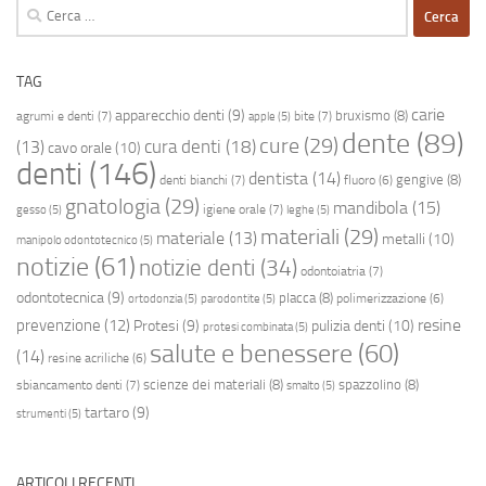
Ricerca
per:
TAG
carie
apparecchio denti
(9)
bruxismo
(8)
agrumi e denti
(7)
bite
(7)
apple
(5)
dente
(89)
cure
(29)
cura denti
(18)
(13)
cavo orale
(10)
denti
(146)
dentista
(14)
gengive
(8)
denti bianchi
(7)
fluoro
(6)
gnatologia
(29)
mandibola
(15)
igiene orale
(7)
gesso
(5)
leghe
(5)
materiali
(29)
materiale
(13)
metalli
(10)
manipolo odontotecnico
(5)
notizie
(61)
notizie denti
(34)
odontoiatria
(7)
odontotecnica
(9)
placca
(8)
polimerizzazione
(6)
ortodonzia
(5)
parodontite
(5)
resine
prevenzione
(12)
Protesi
(9)
pulizia denti
(10)
protesi combinata
(5)
salute e benessere
(60)
(14)
resine acriliche
(6)
scienze dei materiali
(8)
spazzolino
(8)
sbiancamento denti
(7)
smalto
(5)
tartaro
(9)
strumenti
(5)
ARTICOLI RECENTI