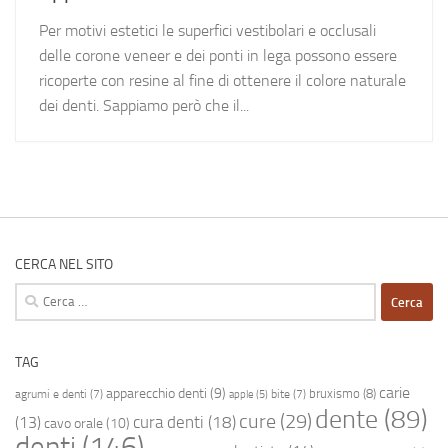
Per motivi estetici le superfici vestibolari e occlusali
delle corone veneer e dei ponti in lega possono essere
ricoperte con resine al fine di ottenere il colore naturale
dei denti. Sappiamo però che il...
CERCA NEL SITO
Ricerca
per:
TAG
carie
apparecchio denti
(9)
bruxismo
(8)
agrumi e denti
(7)
bite
(7)
apple
(5)
dente
(89)
cure
(29)
cura denti
(18)
(13)
cavo orale
(10)
denti
(146)