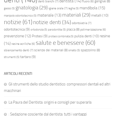
dentista
(14)
gengive
(8)
denti bianchi
(7)
fluoro
(6)
gnatologia
(29)
mandibola
(15)
igiene orale
(7)
gesso
(5)
leghe
(5)
materiali
(29)
materiale
(13)
metalli
(10)
manipolo odontotecnico
(5)
notizie
(61)
notizie denti
(34)
odontoiatria
(7)
odontotecnica
(9)
placca
(8)
polimerizzazione
(6)
ortodonzia
(5)
parodontite
(5)
resine
prevenzione
(12)
Protesi
(9)
pulizia denti
(10)
protesi combinata
(5)
salute e benessere
(60)
(14)
resine acriliche
(6)
scienze dei materiali
(8)
spazzolino
(8)
sbiancamento denti
(7)
smalto
(5)
tartaro
(9)
strumenti
(5)
ARTICOLI RECENTI
Gli strumenti dello studio dentistico: compressori dentali ed altri
macchinari
La Paura del Dentista: origini e consigli per superarla
: Sedazione cosciente dal dentista: tutti i vantaggi