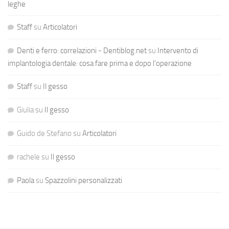
leghe
Staff
su
Articolatori
Denti e ferro: correlazioni - Dentiblog.net
su
Intervento di
implantologia dentale: cosa fare prima e dopo l’operazione
Staff
su
Il gesso
Giulia
su
Il gesso
Guido de Stefano
su
Articolatori
rachele
su
Il gesso
Paola
su
Spazzolini personalizzati