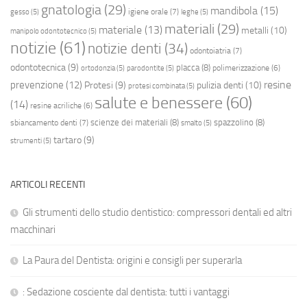
gnatologia
(29)
mandibola
(15)
igiene orale
(7)
gesso
(5)
leghe
(5)
materiali
(29)
materiale
(13)
metalli
(10)
manipolo odontotecnico
(5)
notizie
(61)
notizie denti
(34)
odontoiatria
(7)
odontotecnica
(9)
placca
(8)
polimerizzazione
(6)
ortodonzia
(5)
parodontite
(5)
resine
prevenzione
(12)
Protesi
(9)
pulizia denti
(10)
protesi combinata
(5)
salute e benessere
(60)
(14)
resine acriliche
(6)
scienze dei materiali
(8)
spazzolino
(8)
sbiancamento denti
(7)
smalto
(5)
tartaro
(9)
strumenti
(5)
ARTICOLI RECENTI
Gli strumenti dello studio dentistico: compressori dentali ed altri
macchinari
La Paura del Dentista: origini e consigli per superarla
: Sedazione cosciente dal dentista: tutti i vantaggi