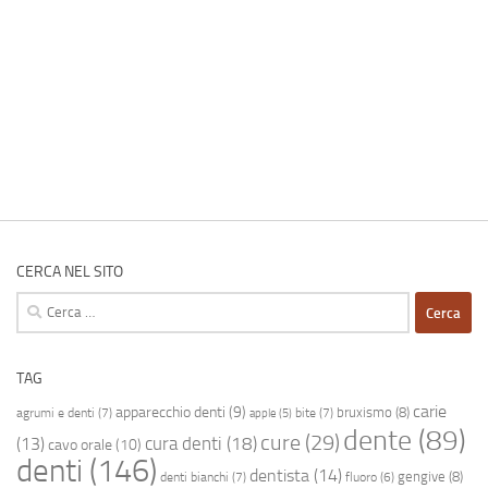
CERCA NEL SITO
Ricerca
per:
TAG
carie
apparecchio denti
(9)
bruxismo
(8)
agrumi e denti
(7)
bite
(7)
apple
(5)
dente
(89)
cure
(29)
cura denti
(18)
(13)
cavo orale
(10)
denti
(146)
dentista
(14)
gengive
(8)
denti bianchi
(7)
fluoro
(6)