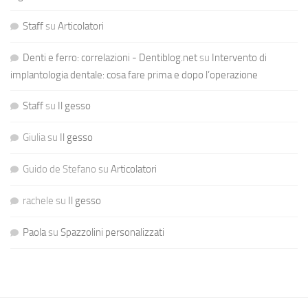
Staff
su
Articolatori
Denti e ferro: correlazioni - Dentiblog.net
su
Intervento di
implantologia dentale: cosa fare prima e dopo l’operazione
Staff
su
Il gesso
Giulia
su
Il gesso
Guido de Stefano
su
Articolatori
rachele
su
Il gesso
Paola
su
Spazzolini personalizzati