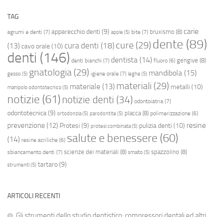
TAG
carie
apparecchio denti
(9)
bruxismo
(8)
agrumi e denti
(7)
bite
(7)
apple
(5)
dente
(89)
cure
(29)
cura denti
(18)
(13)
cavo orale
(10)
denti
(146)
dentista
(14)
gengive
(8)
denti bianchi
(7)
fluoro
(6)
gnatologia
(29)
mandibola
(15)
igiene orale
(7)
gesso
(5)
leghe
(5)
materiali
(29)
materiale
(13)
metalli
(10)
manipolo odontotecnico
(5)
notizie
(61)
notizie denti
(34)
odontoiatria
(7)
odontotecnica
(9)
placca
(8)
polimerizzazione
(6)
ortodonzia
(5)
parodontite
(5)
resine
prevenzione
(12)
Protesi
(9)
pulizia denti
(10)
protesi combinata
(5)
salute e benessere
(60)
(14)
resine acriliche
(6)
scienze dei materiali
(8)
spazzolino
(8)
sbiancamento denti
(7)
smalto
(5)
tartaro
(9)
strumenti
(5)
ARTICOLI RECENTI
Gli strumenti dello studio dentistico: compressori dentali ed altri