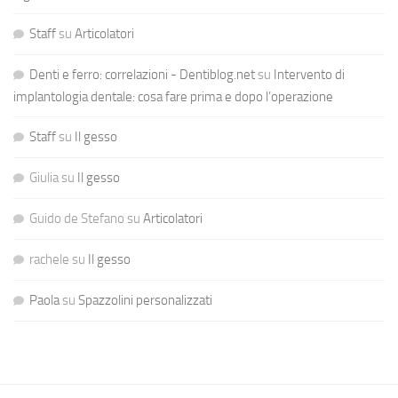
Staff
su
Articolatori
Denti e ferro: correlazioni - Dentiblog.net
su
Intervento di
implantologia dentale: cosa fare prima e dopo l’operazione
Staff
su
Il gesso
Giulia
su
Il gesso
Guido de Stefano
su
Articolatori
rachele
su
Il gesso
Paola
su
Spazzolini personalizzati