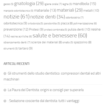
gnatologia
(29)
mandibola
(15)
igiene orale
(7)
gesso
(5)
leghe
(5)
materiali
(29)
materiale
(13)
metalli
(10)
manipolo odontotecnico
(5)
notizie
(61)
notizie denti
(34)
odontoiatria
(7)
odontotecnica
(9)
placca
(8)
polimerizzazione
(6)
ortodonzia
(5)
parodontite
(5)
resine
prevenzione
(12)
Protesi
(9)
pulizia denti
(10)
protesi combinata
(5)
salute e benessere
(60)
(14)
resine acriliche
(6)
scienze dei materiali
(8)
spazzolino
(8)
sbiancamento denti
(7)
smalto
(5)
tartaro
(9)
strumenti
(5)
ARTICOLI RECENTI
Gli strumenti dello studio dentistico: compressori dentali ed altri
macchinari
La Paura del Dentista: origini e consigli per superarla
: Sedazione cosciente dal dentista: tutti i vantaggi