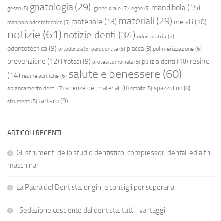
gnatologia
(29)
mandibola
(15)
igiene orale
(7)
gesso
(5)
leghe
(5)
materiali
(29)
materiale
(13)
metalli
(10)
manipolo odontotecnico
(5)
notizie
(61)
notizie denti
(34)
odontoiatria
(7)
odontotecnica
(9)
placca
(8)
polimerizzazione
(6)
ortodonzia
(5)
parodontite
(5)
resine
prevenzione
(12)
Protesi
(9)
pulizia denti
(10)
protesi combinata
(5)
salute e benessere
(60)
(14)
resine acriliche
(6)
scienze dei materiali
(8)
spazzolino
(8)
sbiancamento denti
(7)
smalto
(5)
tartaro
(9)
strumenti
(5)
ARTICOLI RECENTI
Gli strumenti dello studio dentistico: compressori dentali ed altri
macchinari
La Paura del Dentista: origini e consigli per superarla
: Sedazione cosciente dal dentista: tutti i vantaggi