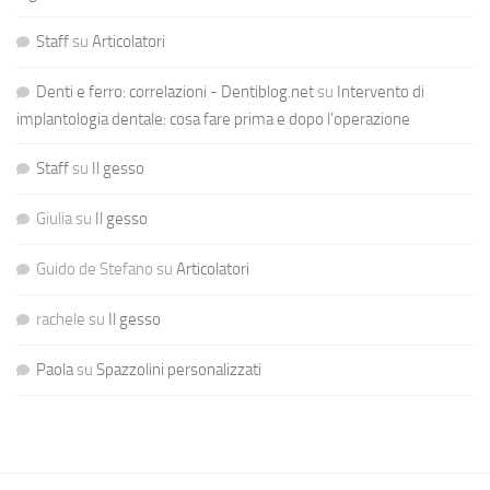
Staff
su
Articolatori
Denti e ferro: correlazioni - Dentiblog.net
su
Intervento di
implantologia dentale: cosa fare prima e dopo l’operazione
Staff
su
Il gesso
Giulia
su
Il gesso
Guido de Stefano
su
Articolatori
rachele
su
Il gesso
Paola
su
Spazzolini personalizzati