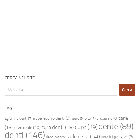
CERCA NEL SITO
Ricerca
per:
TAG
carie
apparecchio denti
(9)
bruxismo
(8)
agrumi e denti
(7)
bite
(7)
apple
(5)
dente
(89)
cure
(29)
cura denti
(18)
(13)
cavo orale
(10)
denti
(146)
dentista
(14)
gengive
(8)
denti bianchi
(7)
fluoro
(6)