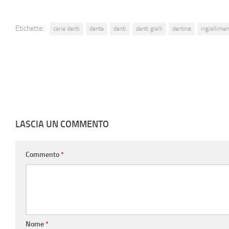
Etichette:
carie denti
dente
denti
denti gialli
dentina
ingiallimen
LASCIA UN COMMENTO
Commento
*
Nome
*