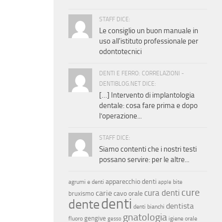
STAFF DICE:
Le consiglio un buon manuale in
uso all'istituto professionale per
odontotecnici
DENTI E FERRO: CORRELAZIONI -
DENTIBLOG.NET DICE:
[…] Intervento di implantologia
dentale: cosa fare prima e dopo
l’operazione...
STAFF DICE:
Siamo contenti che i nostri testi
possano servire: per le altre...
apparecchio denti
agrumi e denti
bite
apple
cure
cura denti
carie
cavo orale
bruxismo
denti
dente
dentista
denti bianchi
gnatologia
gengive
fluoro
igiene orale
gesso