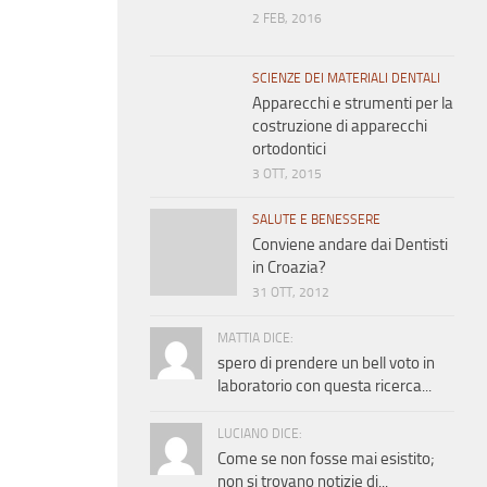
2 FEB, 2016
SCIENZE DEI MATERIALI DENTALI
Apparecchi e strumenti per la
costruzione di apparecchi
ortodontici
3 OTT, 2015
SALUTE E BENESSERE
Conviene andare dai Dentisti
in Croazia?
31 OTT, 2012
MATTIA DICE:
spero di prendere un bell voto in
laboratorio con questa ricerca...
LUCIANO DICE:
Come se non fosse mai esistito;
non si trovano notizie di...