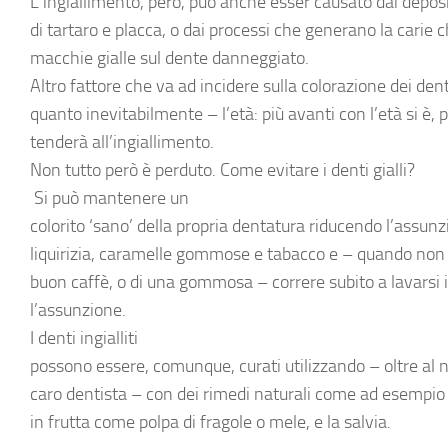
L’ingiallimento, però, può anche esser causato dai deposi
di
tartaro
e
placca
, o dai processi che generano la
carie
ch
macchie gialle sul
dente danneggiato
.
Altro fattore che va ad incidere sulla colorazione dei de
quanto inevitabilmente – l’età: più avanti con l’età si è, pi
tenderà all’ingiallimento.
Non tutto però è perduto.
Come evitare i denti gialli?
Si può mantenere un
colorito ‘sano’ della propria dentatura riducendo l’assunz
liquirizia, caramelle gommose e tabacco e – quando non 
buon caffè, o di una gommosa – correre subito a lavarsi 
l’assunzione.
I
denti ingialliti
possono essere, comunque, curati utilizzando – oltre a
caro dentista – con dei rimedi naturali come ad esempio 
in frutta come polpa di fragole o mele, e la salvia.