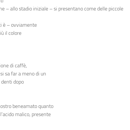
ti
e – allo stadio iniziale – si presentano come delle piccole
nti è – ovviamente
ù il colore
ione di caffè,
si sa far a meno di un
i denti dopo
l nostro beneamato quanto
l’acido malico, presente