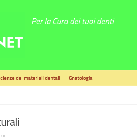
Per la Cura dei tuoi denti
cienze dei materiali dentali
Gnatologia
urali
015