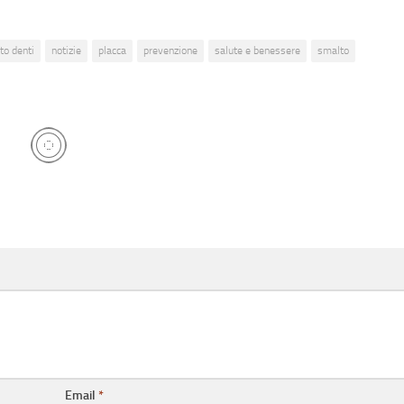
to denti
notizie
placca
prevenzione
salute e benessere
smalto
Email
*