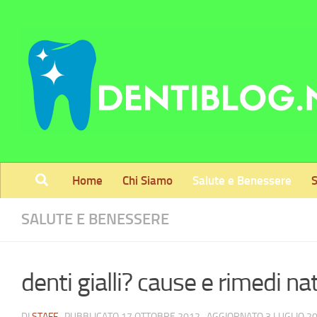
Skip to content
Home
Chi Siamo
Salute e Benessere
S
SALUTE E BENESSERE
denti gialli? cause e rimedi nat
DI
STAFF
· PUBBLICATO
17 OTTOBRE 2012
· AGGIORNATO
3 LUGLIO 2