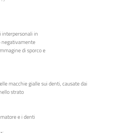
 interpersonali in
no negativamente
immagine di sporco e
elle
macchie gialle sui denti
, causate dai
nello strato
umatore e i denti