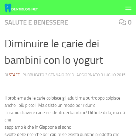
Skip to content
SALUTE E BENESSERE
0
Diminuire le carie dei
bambini con lo yogurt
DI
STAFF
· PUBBLICATO
3 GENNAIO 2013
· AGGIORNATO
3 LUGLIO 2015
Il problema delle
carie
colpisce gli adulti ma purtroppo colpisce
anche i più
piccoli
. Ma esiste un modo per ridurre
il rischio di avere carie nei denti dei bambini? Difficile dirlo, ma ciò
che
sappiamo è che in
Giappone
si sono
svolte delle ricerche per capire se esista qualche prodotto che