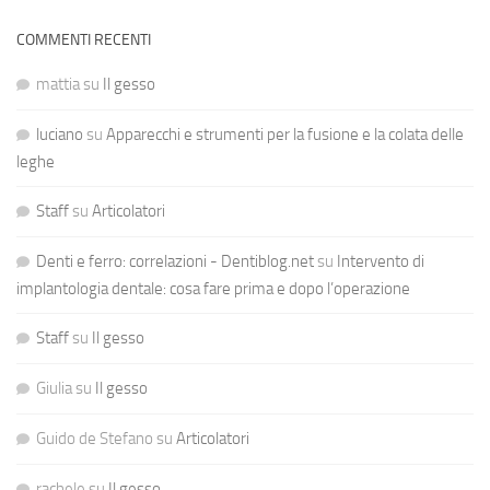
COMMENTI RECENTI
mattia
su
Il gesso
luciano
su
Apparecchi e strumenti per la fusione e la colata delle
leghe
Staff
su
Articolatori
Denti e ferro: correlazioni - Dentiblog.net
su
Intervento di
implantologia dentale: cosa fare prima e dopo l’operazione
Staff
su
Il gesso
Giulia
su
Il gesso
Guido de Stefano
su
Articolatori
rachele
su
Il gesso