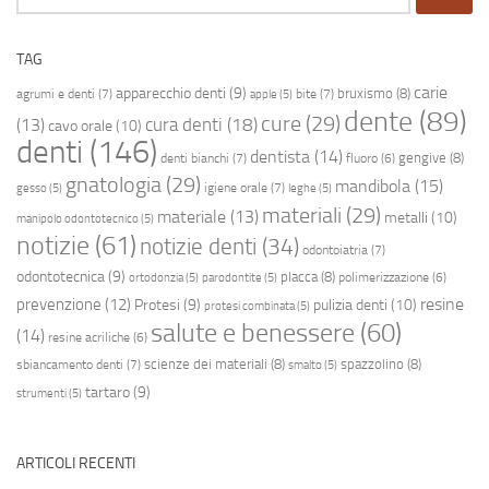
per:
TAG
carie
apparecchio denti
(9)
bruxismo
(8)
agrumi e denti
(7)
bite
(7)
apple
(5)
dente
(89)
cure
(29)
cura denti
(18)
(13)
cavo orale
(10)
denti
(146)
dentista
(14)
gengive
(8)
denti bianchi
(7)
fluoro
(6)
gnatologia
(29)
mandibola
(15)
igiene orale
(7)
gesso
(5)
leghe
(5)
materiali
(29)
materiale
(13)
metalli
(10)
manipolo odontotecnico
(5)
notizie
(61)
notizie denti
(34)
odontoiatria
(7)
odontotecnica
(9)
placca
(8)
polimerizzazione
(6)
ortodonzia
(5)
parodontite
(5)
resine
prevenzione
(12)
Protesi
(9)
pulizia denti
(10)
protesi combinata
(5)
salute e benessere
(60)
(14)
resine acriliche
(6)
scienze dei materiali
(8)
spazzolino
(8)
sbiancamento denti
(7)
smalto
(5)
tartaro
(9)
strumenti
(5)
ARTICOLI RECENTI