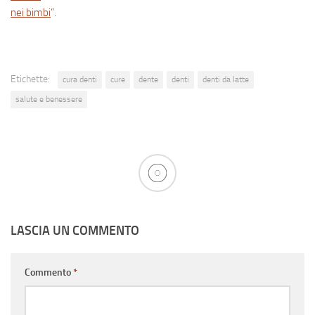
nei bimbi
”.
Etichette:
cura denti
cure
dente
denti
denti da latte
salute e benessere
LASCIA UN COMMENTO
Commento
*