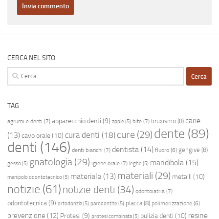
CERCA NEL SITO
Ricerca
per:
TAG
carie
apparecchio denti
(9)
bruxismo
(8)
agrumi e denti
(7)
bite
(7)
apple
(5)
dente
(89)
cure
(29)
cura denti
(18)
(13)
cavo orale
(10)
denti
(146)
dentista
(14)
gengive
(8)
denti bianchi
(7)
fluoro
(6)
gnatologia
(29)
mandibola
(15)
igiene orale
(7)
gesso
(5)
leghe
(5)
materiali
(29)
materiale
(13)
metalli
(10)
manipolo odontotecnico
(5)
notizie
(61)
notizie denti
(34)
odontoiatria
(7)
odontotecnica
(9)
placca
(8)
polimerizzazione
(6)
ortodonzia
(5)
parodontite
(5)
resine
prevenzione
(12)
Protesi
(9)
pulizia denti
(10)
protesi combinata
(5)