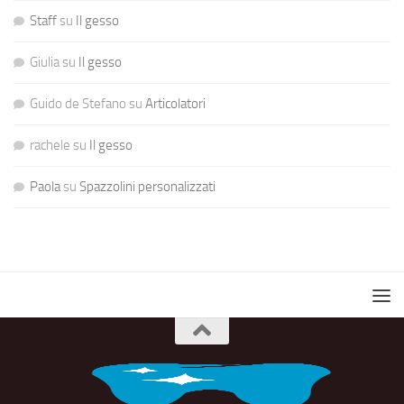
Staff
su
Il gesso
Giulia
su
Il gesso
Guido de Stefano
su
Articolatori
rachele
su
Il gesso
Paola
su
Spazzolini personalizzati