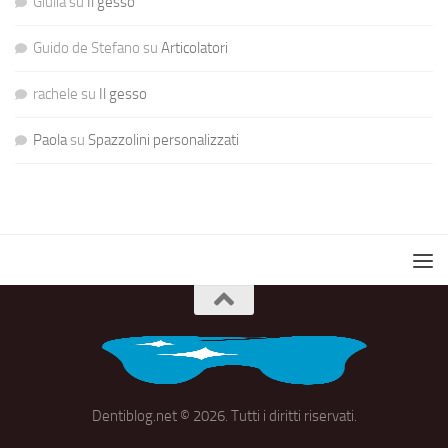
Giulia
su
Il gesso
Guido de Stefano
su
Articolatori
rachele
su
Il gesso
Paola
su
Spazzolini personalizzati
Dentiblog.net © 2026. Tutti i diritti riservati.