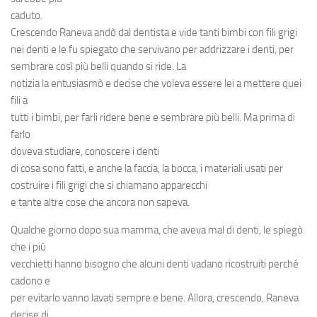
caduto.
Crescendo Raneva andò dal
dentista
e vide tanti bimbi con fili grigi
nei
denti
e le fu spiegato che servivano per
addrizzare i denti
, per
sembrare così più belli quando si ride. La
notizia la entusiasmò e decise che voleva essere lei a mettere quei
fili a
tutti i bimbi, per farli ridere bene e sembrare più belli. Ma prima di
farlo
doveva studiare, conoscere i
denti
di cosa sono fatti, e anche la faccia, la bocca, i materiali usati per
costruire i fili grigi che si chiamano
apparecchi
e tante altre cose che ancora non sapeva.
Qualche giorno dopo sua mamma, che aveva
mal di denti
, le spiegò
che i più
vecchietti hanno bisogno che alcuni denti vadano ricostruiti perché
cadono e
per evitarlo vanno lavati sempre e bene. Allora, crescendo, Raneva
decise di