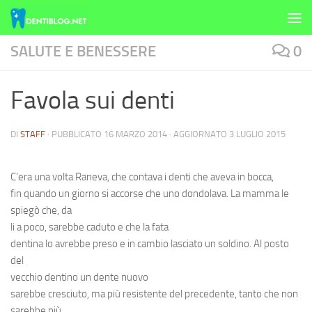
Skip to content
SALUTE E BENESSERE
0
Favola sui denti
DI
STAFF
· PUBBLICATO
16 MARZO 2014
· AGGIORNATO
3 LUGLIO 2015
C’era una volta Raneva, che contava i
denti
che aveva in
bocca
,
fin quando un giorno si accorse che uno dondolava. La mamma le
spiegò che, da
li a poco, sarebbe caduto e che la
fata
dentina
lo avrebbe preso e in cambio lasciato un soldino. Al posto
del
vecchio dentino un
dente
nuovo
sarebbe cresciuto, ma più resistente del precedente, tanto che non
sarebbe più