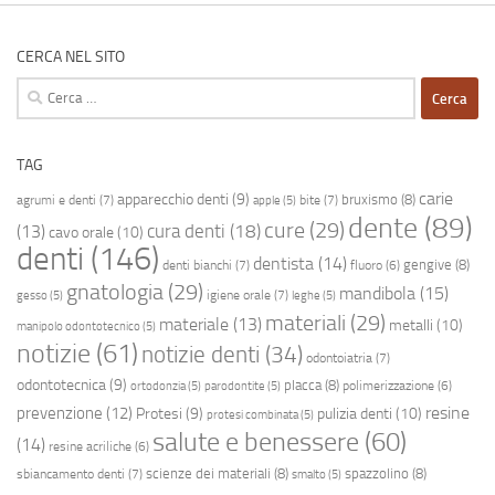
CERCA NEL SITO
Ricerca
per:
TAG
carie
apparecchio denti
(9)
bruxismo
(8)
agrumi e denti
(7)
bite
(7)
apple
(5)
dente
(89)
cure
(29)
cura denti
(18)
(13)
cavo orale
(10)
denti
(146)
dentista
(14)
gengive
(8)
denti bianchi
(7)
fluoro
(6)
gnatologia
(29)
mandibola
(15)
igiene orale
(7)
gesso
(5)
leghe
(5)
materiali
(29)
materiale
(13)
metalli
(10)
manipolo odontotecnico
(5)
notizie
(61)
notizie denti
(34)
odontoiatria
(7)
odontotecnica
(9)
placca
(8)
polimerizzazione
(6)
ortodonzia
(5)
parodontite
(5)
resine
prevenzione
(12)
Protesi
(9)
pulizia denti
(10)
protesi combinata
(5)
salute e benessere
(60)
(14)
resine acriliche
(6)
scienze dei materiali
(8)
spazzolino
(8)
sbiancamento denti
(7)
smalto
(5)