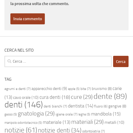
la prossima volta che commento.
CERCA NEL SITO
Ricerca
per:
TAG
carie
apparecchio denti
(9)
bruxismo
(8)
agrumi e denti
(7)
bite
(7)
apple
(5)
dente
(89)
cure
(29)
cura denti
(18)
(13)
cavo orale
(10)
denti
(146)
dentista
(14)
gengive
(8)
denti bianchi
(7)
fluoro
(6)
gnatologia
(29)
mandibola
(15)
igiene orale
(7)
gesso
(5)
leghe
(5)
materiali
(29)
materiale
(13)
metalli
(10)
manipolo odontotecnico
(5)
notizie
(61)
notizie denti
(34)
odontoiatria
(7)