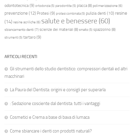
odontotecnica
(9)
placca
(8)
polimerizzazione
(6)
ortodonzia
(5)
parodontite
(5)
resine
prevenzione
(12)
Protesi
(9)
pulizia denti
(10)
protesi combinata
(5)
salute e benessere
(60)
(14)
resine acriliche
(6)
scienze dei materiali
(8)
spazzolino
(8)
sbiancamento denti
(7)
smalto
(5)
tartaro
(9)
strumenti
(5)
ARTICOLI RECENTI
Gli strumenti dello studio dentistico: compressori dentali ed altri
macchinari
La Paura del Dentista: origini e consigli per superarla
: Sedazione cosciente dal dentista: tutti i vantaggi
Cosmetici e Crema a base di bava di lumaca
Come sbiancare i denti con prodotti naturali?