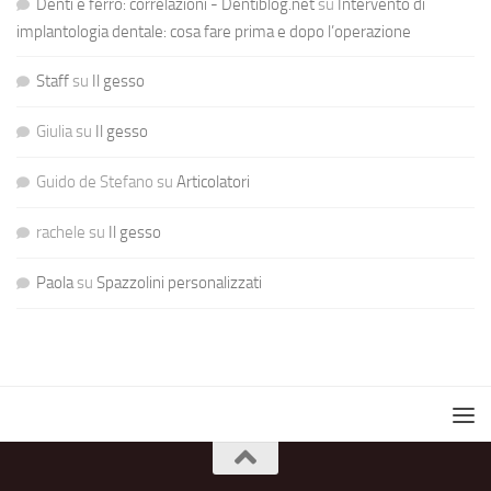
Denti e ferro: correlazioni - Dentiblog.net
su
Intervento di
implantologia dentale: cosa fare prima e dopo l’operazione
Staff
su
Il gesso
Giulia
su
Il gesso
Guido de Stefano
su
Articolatori
rachele
su
Il gesso
Paola
su
Spazzolini personalizzati