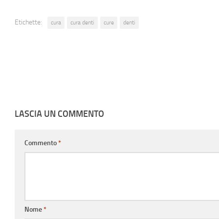
Etichette:
cura
cura denti
cure
denti
LASCIA UN COMMENTO
Commento
*
Nome
*