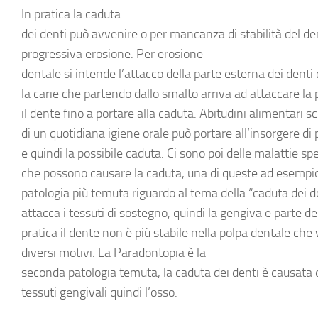
In pratica la
caduta
dei denti
può avvenire o per mancanza di stabilità del de
progressiva erosione. Per
erosione
dentale
si intende l’attacco della parte esterna dei dent
la carie che partendo dallo smalto arriva ad attaccare la 
il dente fino a portare alla caduta. Abitudini alimentari
di un quotidiana igiene orale può portare all’insorgere di 
e quindi la possibile caduta. Ci sono poi delle malattie sp
che possono causare la caduta, una di queste ad esempio 
patologia più temuta riguardo al tema della “caduta dei d
attacca i tessuti di sostegno, quindi la gengiva e parte del
pratica il dente non è più stabile nella polpa dentale che
diversi motivi. La
Paradontopia
è la
seconda patologia temuta, la caduta dei denti è causata d
tessuti gengivali quindi l’osso.