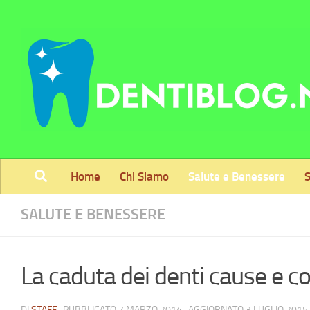
Skip to content
Home
Chi Siamo
Salute e Benessere
S
SALUTE E BENESSERE
La caduta dei denti cause e 
DI
STAFF
· PUBBLICATO
7 MARZO 2014
· AGGIORNATO
3 LUGLIO 2015