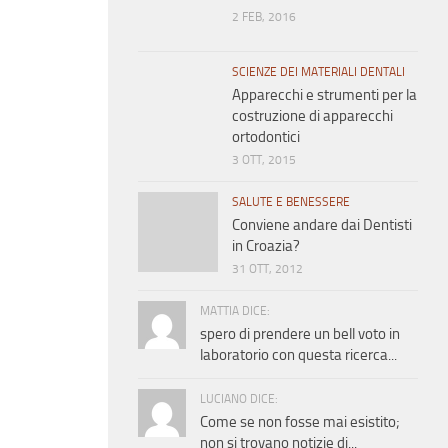
2 FEB, 2016
SCIENZE DEI MATERIALI DENTALI
Apparecchi e strumenti per la
costruzione di apparecchi
ortodontici
3 OTT, 2015
SALUTE E BENESSERE
Conviene andare dai Dentisti
in Croazia?
31 OTT, 2012
MATTIA DICE:
spero di prendere un bell voto in
laboratorio con questa ricerca...
LUCIANO DICE:
Come se non fosse mai esistito;
non si trovano notizie di...