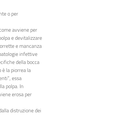
nte o per
i come avviene per
polpa e devitalizzare
 scorrette e mancanza
patologie infettive
ecifiche della bocca
è la piorrea la
enti”, essa
la polpa. In
 viene erosa per
alla distruzione dei