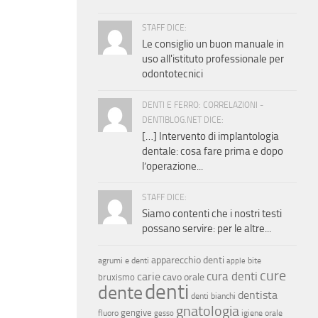
STAFF DICE:
Le consiglio un buon manuale in
uso all'istituto professionale per
odontotecnici
DENTI E FERRO: CORRELAZIONI -
DENTIBLOG.NET DICE:
[…] Intervento di implantologia
dentale: cosa fare prima e dopo
l’operazione...
STAFF DICE:
Siamo contenti che i nostri testi
possano servire: per le altre...
apparecchio denti
agrumi e denti
bite
apple
cure
cura denti
carie
cavo orale
bruxismo
denti
dente
dentista
denti bianchi
gnatologia
gengive
fluoro
igiene orale
gesso