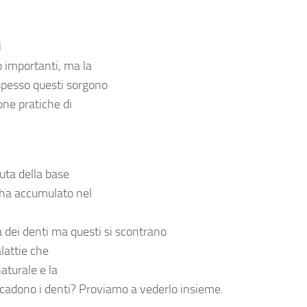
i
o importanti, ma la
 spesso questi sorgono
one pratiche di
nuta della base
 ha accumulato nel
 dei denti
ma questi si scontrano
alattie che
aturale e la
cadono i denti
? Proviamo a vederlo insieme.