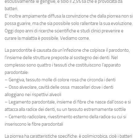
esclusivamente le
gengive
, e solo il 2,5% sa che è provocata da
batteri.
E’ inoltre ampiamente diffusa la convinzione che dalla
piorrea
non si
possa guarire, ma che sia possibile solo rallentare la sua evoluzione.
Oggi dopo anni di ricerche scientifiche e studi clinici prevenire e
curare la malattia è possibile. Vediamo come.
La
parodontite
è causata da un’infezione che colpisce il parodonto,
l’insieme delle strutture preposte al sostegno dei denti. Nel
complesso sono quattro i tessuti che costituiscono l’apparato
parodontale:
– Gengiva, tessuto molle di colore rosa che circonda i denti
– Osso alveolare, cavità delle ossa mascellari dove i denti
alloggiano nei rispettivi alveoli
– Legamento parodontale, insieme di fibre che nasce dall’osso e si
attacca alla radice dei denti, su un tessuto estremamente sottile
– Cemento radicolare, rivestimento esterno della radice su cui si
inseriscono le fibre parodontali
La
piorrea
ha caratteristiche specifiche: è polimicrobica, cioè i batteri