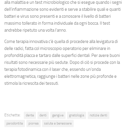
alla malattia e un test microbiologico che si esegue quando i segni
dell’infiammazione sono evidenti e serve a stabilire quali e quanti
batteri e virus sono presenti e a conoscere il livello di batteri
massimo tollerato in forma individuale da ogni bocca. Il test
andrebbe ripetuto una volta l’anno.
Come terapia innovativa c’è quella di procedere alla levigatura di
delle radici, fatta col microscopio operatorio per eliminare in
profondità placca e tartaro dalle superfici dentali. Per avere buoni
risultati sono necessarie più sedute. Dopo di ciò si procede con la
terapia fotodinamica con il laser che, essendo un’onda
elettromagnetica, raggiunge i batteri nelle zone più profonde e
stimola la ricrescita dei tessuti.
Etichette:
dente
denti
gengive
gnatologia
notizie denti
parodontite
piorrea
salute e benessere