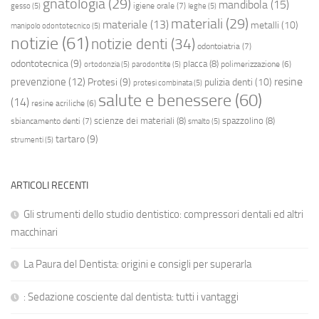
gnatologia
(29)
mandibola
(15)
igiene orale
(7)
gesso
(5)
leghe
(5)
materiali
(29)
materiale
(13)
metalli
(10)
manipolo odontotecnico
(5)
notizie
(61)
notizie denti
(34)
odontoiatria
(7)
odontotecnica
(9)
placca
(8)
polimerizzazione
(6)
ortodonzia
(5)
parodontite
(5)
resine
prevenzione
(12)
Protesi
(9)
pulizia denti
(10)
protesi combinata
(5)
salute e benessere
(60)
(14)
resine acriliche
(6)
scienze dei materiali
(8)
spazzolino
(8)
sbiancamento denti
(7)
smalto
(5)
tartaro
(9)
strumenti
(5)
ARTICOLI RECENTI
Gli strumenti dello studio dentistico: compressori dentali ed altri
macchinari
La Paura del Dentista: origini e consigli per superarla
: Sedazione cosciente dal dentista: tutti i vantaggi