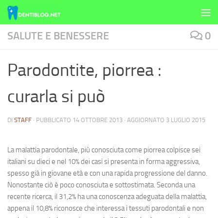
Skip to content
SALUTE E BENESSERE
0
Parodontite, piorrea :
curarla si può
DI
STAFF
· PUBBLICATO
14 OTTOBRE 2013
· AGGIORNATO
3 LUGLIO 2015
La
malattia parodontale
, più conosciuta come piorrea colpisce sei
italiani su dieci e nel 10% dei casi si presenta in forma aggressiva,
spesso già in giovane età e con una rapida progressione del danno.
Nonostante ciò è poco conosciuta e sottostimata. Seconda una
recente ricerca, il 31,2% ha una conoscenza adeguata della malattia,
appena il 10,8% riconosce che interessa i tessuti parodontali e non