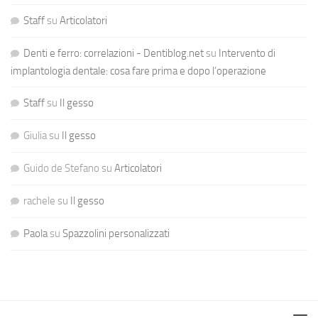
Staff
su
Articolatori
Denti e ferro: correlazioni - Dentiblog.net
su
Intervento di
implantologia dentale: cosa fare prima e dopo l’operazione
Staff
su
Il gesso
Giulia
su
Il gesso
Guido de Stefano
su
Articolatori
rachele
su
Il gesso
Paola
su
Spazzolini personalizzati