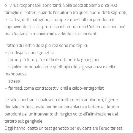
e i virus responsabili sono tanti. Nella bocca abbiamo circa 700
famiglie di batteri, quando l’equilibrio tra quelli buoni, detti saprofiti,
e i cattivi, detti patogeni, si rompe e quest’ultimi prendono il
sopravvento, inizia il processo infiammatorio.L’infiammazione può
manifestarsi in maniera più evidente in alcuni denti.
I
fattori di rischio
della
piorrea
sono molteplici:
– predisposizione genetica
– fumo: più fumi più è difficile ottenere la guarigione
– squilibri ormonali: come quelli tipici della gravidanza e della
menopausa
– stress
– farmaci: come contraccettivi orali e calcio-antagonisti
Le soluzioni tradizionali sono il trattamento antibiotico, l
‘igiene
dentale
professionale per rimuovere placca e tartaro e il
lembo
parodontale
, un intervento chirurgico volto all’eliminazione del
tartaro subgengivale.
Oggi hanno ideato un test genetico per evidenziare l’ereditarietà