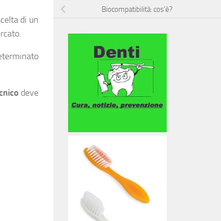
Biocompatibilità: cos’è?
celta di un
ercato.
eterminato
cnico
deve