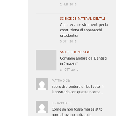
2 FEB, 2016
SCIENZE DEI MATERIALI DENTALI
Apparecchi e strumenti per la
costruzione di apparecchi
ortodontici
3 OTT, 2015
SALUTE E BENESSERE
Conviene andare dai Dentisti
in Croazia?
31 OTT, 2012
MATTIA DICE:
spero di prendere un bell voto in
laboratorio con questa ricerca...
LUCIANO DICE:
Come se non fosse mai esistito;
non si trovano notizie di...