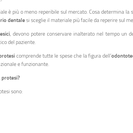
iale è più o meno reperibile sul mercato. Cosa determina la s
rio dentale
si sceglie il materiale più facile da reperire sul m
esici
, devono potere conservare inalterato nel tempo un d
tico del paziente.
protesi
comprende tutte le spese che la figura dell’
odontote
unzionale e funzionante.
 protesi?
otesi sono: