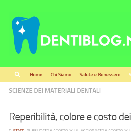
Skip to content
Home
Chi Siamo
Salute e Benessere
S
SCIENZE DEI MATERIALI DENTALI
Reperibilità, colore e costo dei
DI
STAFF
· PUBBLICATO
5 AGOSTO 2015
· AGGIORNATO
5 AGOSTO 201