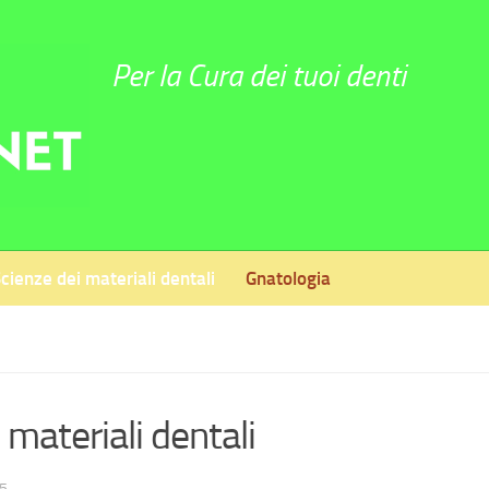
Per la Cura dei tuoi denti
cienze dei materiali dentali
Gnatologia
 materiali dentali
5