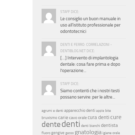
STAFF DICE:
Le consiglio un buon manuale in
uso all'istituto professionale per
odontotecnici
DENTI E FERRO: CORRELAZIONI -
DENTIBLOG.NET DICE:
[…] Intervento di implantologia
dentale: cosa fare prima e dopo
l’operazione...
STAFF DICE:
Siamo contenti che i nostri testi
possano servire: per le altre...
apparecchio denti
agrumi e denti
bite
apple
cure
cura denti
carie
cavo orale
bruxismo
denti
dente
dentista
denti bianchi
gnatologia
gengive
fluoro
igiene orale
gesso