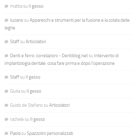
mattia
su
Il gesso
luciano
su
Apparecchi e strumenti per la fusione e la colata delle
leghe
Staff
su
Articolatori
Denti e ferro: correlazioni - Dentiblog.net
su
Intervento di
implantologia dentale: cosa fare prima e dopo l’operazione
Staff
su
Il gesso
Giulia
su
Il gesso
Guido de Stefano
su
Articolatori
rachele
su
Il gesso
Paola
su
Spazzolini personalizzati