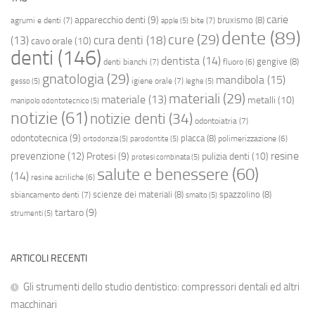
carie
apparecchio denti
(9)
bruxismo
(8)
agrumi e denti
(7)
bite
(7)
apple
(5)
dente
(89)
cure
(29)
cura denti
(18)
(13)
cavo orale
(10)
denti
(146)
dentista
(14)
gengive
(8)
denti bianchi
(7)
fluoro
(6)
gnatologia
(29)
mandibola
(15)
igiene orale
(7)
gesso
(5)
leghe
(5)
materiali
(29)
materiale
(13)
metalli
(10)
manipolo odontotecnico
(5)
notizie
(61)
notizie denti
(34)
odontoiatria
(7)
odontotecnica
(9)
placca
(8)
polimerizzazione
(6)
ortodonzia
(5)
parodontite
(5)
resine
prevenzione
(12)
Protesi
(9)
pulizia denti
(10)
protesi combinata
(5)
salute e benessere
(60)
(14)
resine acriliche
(6)
scienze dei materiali
(8)
spazzolino
(8)
sbiancamento denti
(7)
smalto
(5)
tartaro
(9)
strumenti
(5)
ARTICOLI RECENTI
Gli strumenti dello studio dentistico: compressori dentali ed altri
macchinari