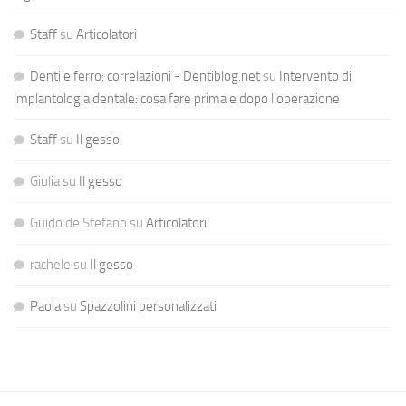
Staff
su
Articolatori
Denti e ferro: correlazioni - Dentiblog.net
su
Intervento di
implantologia dentale: cosa fare prima e dopo l’operazione
Staff
su
Il gesso
Giulia
su
Il gesso
Guido de Stefano
su
Articolatori
rachele
su
Il gesso
Paola
su
Spazzolini personalizzati