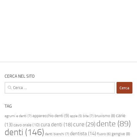
CERCA NEL SITO
Ricerca
per:
TAG
carie
apparecchio denti
(9)
bruxismo
(8)
agrumi e denti
(7)
bite
(7)
apple
(5)
dente
(89)
cure
(29)
cura denti
(18)
(13)
cavo orale
(10)
denti
(146)
dentista
(14)
gengive
(8)
denti bianchi
(7)
fluoro
(6)