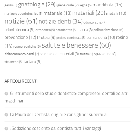
gnatologia
(29)
mandibola
(15)
igiene orale
(7)
gesso
(5)
leghe
(5)
materiali
(29)
materiale
(13)
metalli
(10)
manipolo odontotecnico
(5)
notizie
(61)
notizie denti
(34)
odontoiatria
(7)
odontotecnica
(9)
placca
(8)
polimerizzazione
(6)
ortodonzia
(5)
parodontite
(5)
resine
prevenzione
(12)
Protesi
(9)
pulizia denti
(10)
protesi combinata
(5)
salute e benessere
(60)
(14)
resine acriliche
(6)
scienze dei materiali
(8)
spazzolino
(8)
sbiancamento denti
(7)
smalto
(5)
tartaro
(9)
strumenti
(5)
ARTICOLI RECENTI
Gli strumenti dello studio dentistico: compressori dentali ed altri
macchinari
La Paura del Dentista: origini e consigli per superarla
: Sedazione cosciente dal dentista: tutti i vantaggi