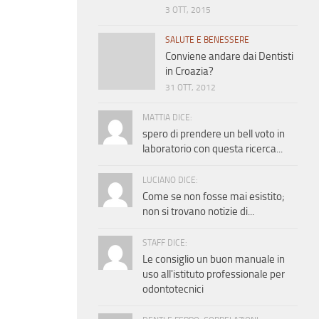
3 OTT, 2015
SALUTE E BENESSERE
Conviene andare dai Dentisti
in Croazia?
31 OTT, 2012
MATTIA DICE:
spero di prendere un bell voto in
laboratorio con questa ricerca...
LUCIANO DICE:
Come se non fosse mai esistito;
non si trovano notizie di...
STAFF DICE:
Le consiglio un buon manuale in
uso all'istituto professionale per
odontotecnici