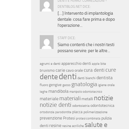
DENTI E FERRO: CORRELAZIONI -
DENTIBLOG.NET DICE:
[…] Intervento di implantologia
dentale: cosa fare prima e dopo
l’operazione...
STAFF DICE:
Siamo contenti che i nostri testi
possano servire: per le altre...
apparecchio denti
agrumi e denti
bite
apple
cure
cura denti
carie
cavo orale
bruxismo
denti
dente
dentista
denti bianchi
gnatologia
gengive
fluoro
igiene orale
gesso
mandibola
leghe
manipolo odontotecnico
notizie
materiali
materiale
metalli
notizie denti
odontotecnica
odontoiatria
placca
polimerizzazione
ortodonzia
parodontite
prevenzione
Protesi
pulizia
protesi combinata
salute e
resine
denti
resine acriliche