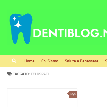
Skip to content
Home
Chi Siamo
Salute e Benessere
S
TAGGATO:
FELDSPATI
0