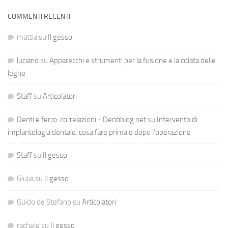
COMMENTI RECENTI
mattia
su
Il gesso
luciano
su
Apparecchi e strumenti per la fusione e la colata delle
leghe
Staff
su
Articolatori
Denti e ferro: correlazioni - Dentiblog.net
su
Intervento di
implantologia dentale: cosa fare prima e dopo l’operazione
Staff
su
Il gesso
Giulia
su
Il gesso
Guido de Stefano
su
Articolatori
rachele
su
Il gesso