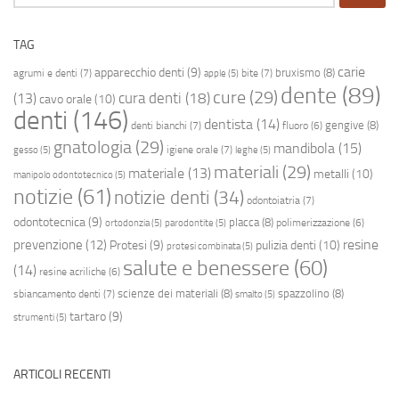
per:
TAG
carie
apparecchio denti
(9)
bruxismo
(8)
agrumi e denti
(7)
bite
(7)
apple
(5)
dente
(89)
cure
(29)
cura denti
(18)
(13)
cavo orale
(10)
denti
(146)
dentista
(14)
gengive
(8)
denti bianchi
(7)
fluoro
(6)
gnatologia
(29)
mandibola
(15)
igiene orale
(7)
gesso
(5)
leghe
(5)
materiali
(29)
materiale
(13)
metalli
(10)
manipolo odontotecnico
(5)
notizie
(61)
notizie denti
(34)
odontoiatria
(7)
odontotecnica
(9)
placca
(8)
polimerizzazione
(6)
ortodonzia
(5)
parodontite
(5)
resine
prevenzione
(12)
Protesi
(9)
pulizia denti
(10)
protesi combinata
(5)
salute e benessere
(60)
(14)
resine acriliche
(6)
scienze dei materiali
(8)
spazzolino
(8)
sbiancamento denti
(7)
smalto
(5)
tartaro
(9)
strumenti
(5)
ARTICOLI RECENTI