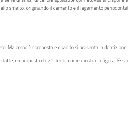
a serie di strati di cellule appiattite connettivali si dispone 
dello smalto, originando il
cemento
e il
legamento periodonta
feto. Ma come è composta e quando si presenta la dentizione
latte, è composta da 20 denti, come mostra la figura. Essi