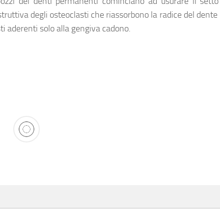
bbozzi dei denti permanenti cominciano ad usurare il sett
truttiva degli osteoclasti che riassorbono la radice del dente 
ti aderenti solo alla gengiva cadono.