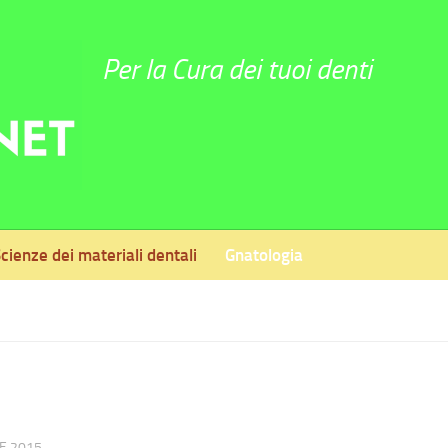
Per la Cura dei tuoi denti
cienze dei materiali dentali
Gnatologia
i
E 2015