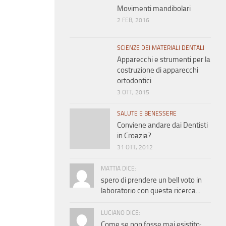
Movimenti mandibolari
2 FEB, 2016
SCIENZE DEI MATERIALI DENTALI
Apparecchi e strumenti per la
costruzione di apparecchi
ortodontici
3 OTT, 2015
SALUTE E BENESSERE
Conviene andare dai Dentisti
in Croazia?
31 OTT, 2012
MATTIA DICE:
spero di prendere un bell voto in
laboratorio con questa ricerca...
LUCIANO DICE:
Come se non fosse mai esistito;