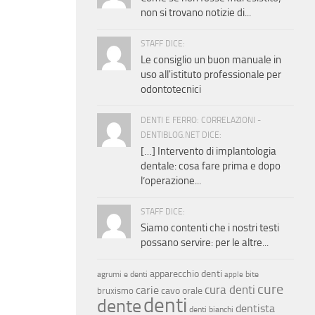
non si trovano notizie di...
STAFF DICE:
Le consiglio un buon manuale in
uso all'istituto professionale per
odontotecnici
DENTI E FERRO: CORRELAZIONI -
DENTIBLOG.NET DICE:
[…] Intervento di implantologia
dentale: cosa fare prima e dopo
l’operazione...
STAFF DICE:
Siamo contenti che i nostri testi
possano servire: per le altre...
apparecchio denti
agrumi e denti
bite
apple
cure
cura denti
carie
cavo orale
bruxismo
denti
dente
dentista
denti bianchi