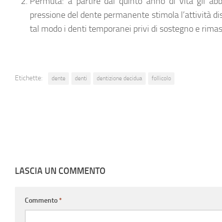
Permuta
: a partire dal quinto anno di vita gli a
pressione del dente permanente stimola l’attività dis
tal modo i denti temporanei privi di sostegno e rimas
Etichette:
dente
denti
dentizione decidua
follicolo
LASCIA UN COMMENTO
Commento
*