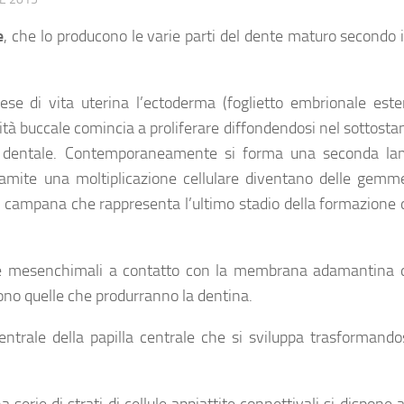
e
, che lo producono le varie parti del dente maturo secondo 
se di vita uterina l’
ectoderma
(foglietto embrionale este
ità buccale comincia a proliferare diffondendosi nel sottosta
 dentale
. Contemporaneamente si forma una seconda la
amite una moltiplicazione cellulare diventano delle
gemme 
mpana che rappresenta l’ultimo stadio della formazione d
llule mesenchimali a contatto con la membrana adamantina 
sono quelle che produrranno la dentina.
centrale della papilla centrale che si sviluppa trasformando