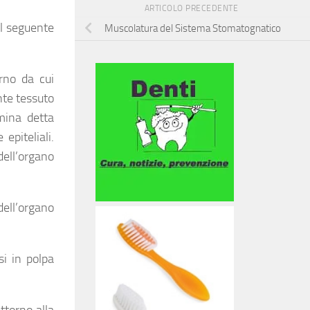
ARTICOLO PRECEDENTE
il seguente
Muscolatura del Sistema Stomatognatico
rno da cui
nte tessuto
mina detta
epiteliali
.
ell’organo
dell’organo
si in polpa