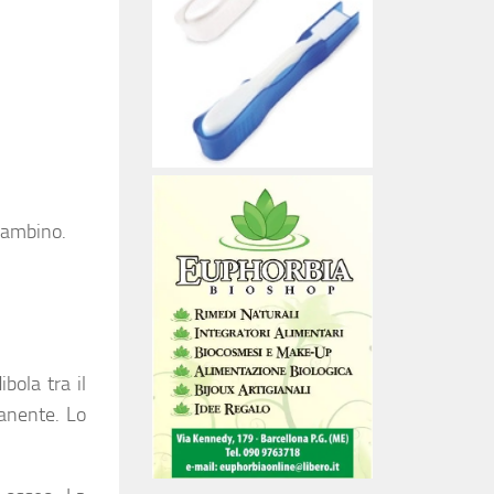
 bambino.
bola tra il
anente. Lo