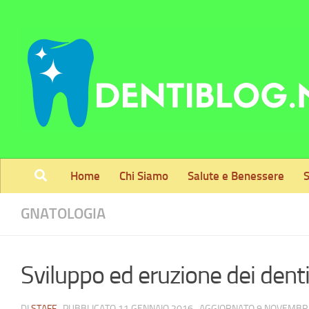
Skip to content
Home
Chi Siamo
Salute e Benessere
S
GNATOLOGIA
Sviluppo ed eruzione dei dent
DI
STAFF
· PUBBLICATO
11 GENNAIO 2016
· AGGIORNATO
9 NOVEMBR