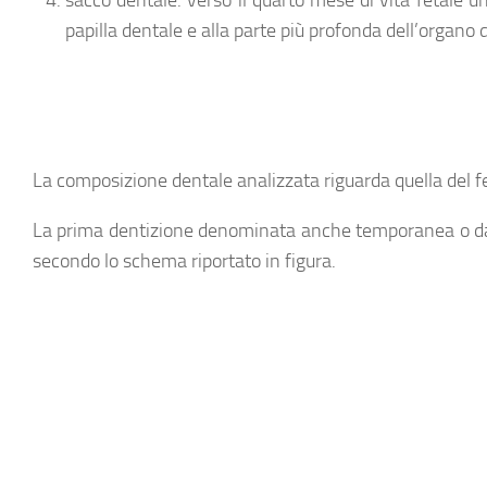
sacco dentale
: verso il quarto mese di vita fetale un
papilla dentale e alla parte più profonda dell’organo 
La composizione dentale analizzata riguarda quella del 
La prima dentizione denominata anche temporanea o da 
secondo lo schema riportato in figura.