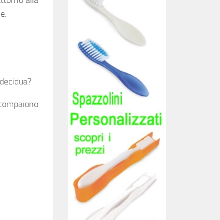
attorno alla
le
.
 decidua?
 compaiono