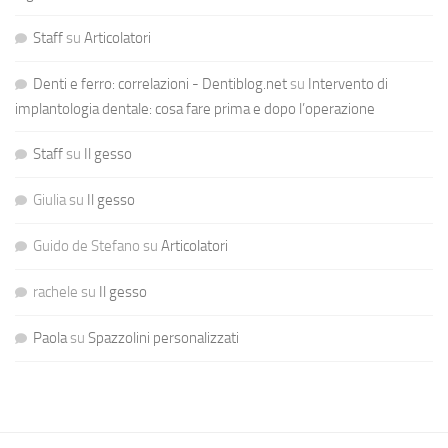
Staff
su
Articolatori
Denti e ferro: correlazioni - Dentiblog.net
su
Intervento di
implantologia dentale: cosa fare prima e dopo l’operazione
Staff
su
Il gesso
Giulia
su
Il gesso
Guido de Stefano
su
Articolatori
rachele
su
Il gesso
Paola
su
Spazzolini personalizzati