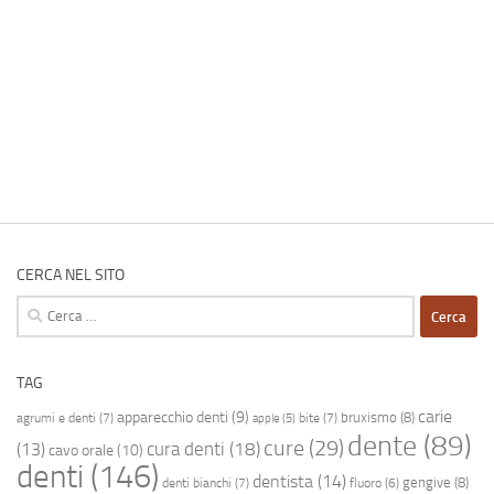
CERCA NEL SITO
Ricerca
per:
TAG
carie
apparecchio denti
(9)
bruxismo
(8)
agrumi e denti
(7)
bite
(7)
apple
(5)
dente
(89)
cure
(29)
cura denti
(18)
(13)
cavo orale
(10)
denti
(146)
dentista
(14)
gengive
(8)
denti bianchi
(7)
fluoro
(6)