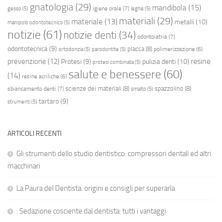
gnatologia
(29)
mandibola
(15)
igiene orale
(7)
gesso
(5)
leghe
(5)
materiali
(29)
materiale
(13)
metalli
(10)
manipolo odontotecnico
(5)
notizie
(61)
notizie denti
(34)
odontoiatria
(7)
odontotecnica
(9)
placca
(8)
polimerizzazione
(6)
ortodonzia
(5)
parodontite
(5)
resine
prevenzione
(12)
Protesi
(9)
pulizia denti
(10)
protesi combinata
(5)
salute e benessere
(60)
(14)
resine acriliche
(6)
scienze dei materiali
(8)
spazzolino
(8)
sbiancamento denti
(7)
smalto
(5)
tartaro
(9)
strumenti
(5)
ARTICOLI RECENTI
Gli strumenti dello studio dentistico: compressori dentali ed altri
macchinari
La Paura del Dentista: origini e consigli per superarla
: Sedazione cosciente dal dentista: tutti i vantaggi