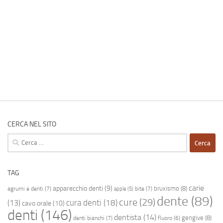
CERCA NEL SITO
Ricerca
per:
TAG
carie
apparecchio denti
(9)
bruxismo
(8)
agrumi e denti
(7)
bite
(7)
apple
(5)
dente
(89)
cure
(29)
cura denti
(18)
(13)
cavo orale
(10)
denti
(146)
dentista
(14)
gengive
(8)
denti bianchi
(7)
fluoro
(6)