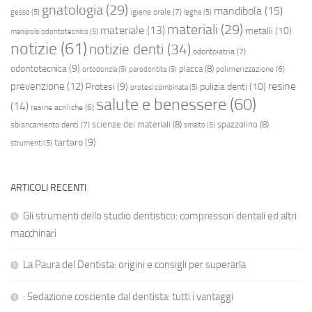
gnatologia
(29)
mandibola
(15)
igiene orale
(7)
gesso
(5)
leghe
(5)
materiali
(29)
materiale
(13)
metalli
(10)
manipolo odontotecnico
(5)
notizie
(61)
notizie denti
(34)
odontoiatria
(7)
odontotecnica
(9)
placca
(8)
polimerizzazione
(6)
ortodonzia
(5)
parodontite
(5)
resine
prevenzione
(12)
Protesi
(9)
pulizia denti
(10)
protesi combinata
(5)
salute e benessere
(60)
(14)
resine acriliche
(6)
scienze dei materiali
(8)
spazzolino
(8)
sbiancamento denti
(7)
smalto
(5)
tartaro
(9)
strumenti
(5)
ARTICOLI RECENTI
Gli strumenti dello studio dentistico: compressori dentali ed altri
macchinari
La Paura del Dentista: origini e consigli per superarla
: Sedazione cosciente dal dentista: tutti i vantaggi