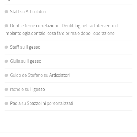
Staff
su
Articolatori
Denti e ferro: correlazioni - Dentiblog.net
su
Intervento di
implantologia dentale: cosa fare prima e dopo l’operazione
Staff
su
Il gesso
Giulia
su
Il gesso
Guido de Stefano
su
Articolatori
rachele
su
Il gesso
Paola
su
Spazzolini personalizzati